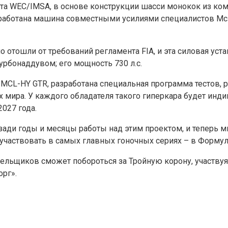
та WEC/IMSA, в основе конструкции шасси монокок из ком
зработана машина совместными усилиями специалистов McLa
о отошли от требований регламента FIA, и эта силовая уста
урбонаддувом; его мощность 730 л.с.
MCL-HY GTR, разработана специальная программа тестов, ра
х мира. У каждого обладателя такого гиперкара будет инд
027 года.
озади годы и месяцы работы над этим проектом, и теперь 
участвовать в самых главных гоночных сериях – в Формуле
ельщиков сможет побороться за Тройную корону, участвуя в
орг».