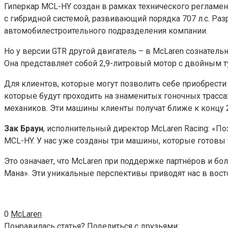
Гиперкар MCL-HY создан в рамках технического регламен
с гибридной системой, развивающий порядка 707 л.с. Ра
автомобилестроительного подразделения компании.
Но у версии GTR другой двигатель – в McLaren сознательн
Она представляет собой 2,9-литровый мотор c двойным т
Для клиентов, которые могут позволить себе приобрести 
которые будут проходить на знаменитых гоночных трасса
механиков. Эти машины клиенты получат ближе к концу 2
Зак Браун
, исполнительный директор McLaren Racing: «П
MCL-HY. У нас уже созданы три машины, которые готовы 
Это означает, что McLaren при поддержке партнёров и бол
Мана». Эти уникальные перспективы приводят нас в вост
0
McLaren
Понравилась статья? Поделиться с друзьями: