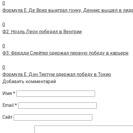
0
Формула E: Де Вриз выиграл гонку, Деннис вышел в лид
0
Ф2: Ноэль Леон победил в Венгрии
0
Ф3: Фредди Слейтер одержал первую победу в карьере
0
Формула E: Дэн Тиктум одержал победу в Токио
Добавить комментарий
Имя
*
Email
*
Сайт