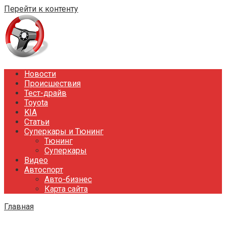
Перейти к контенту
Новости
Происшествия
Тест-драйв
Toyota
KIA
Статьи
Суперкары и Тюнинг
Тюнинг
Суперкары
Видео
Автоспорт
Авто-бизнес
Карта сайта
Главная