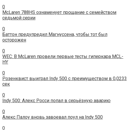
0
McLaren 788HS ознаменует прощание с семейством
седьмой серии
0
Баттон предупредил Магнуссена, чтобы тот был
осторожен
0
WEC: В McLaren провели первые тесты гиперкара MCL-
HY
0
Розенквист выиграл Indy 500 с преимуществом в 0,0233
сек
0
Indy 500: Алекс Росси попал в серьёзную аварию
0
Алекс Палоу вновь завоевал поул на Indy 500
0