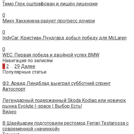
Тимо Глок оштрафован и лишён лицензии
0
Мику Хаккинена радует прогресс дочери
0
IndyCar: Кристиан Лундгард добыл победу для McLaren
0
WEC: Первая победа и двойной успех BMW
Навигация по записям
1
2
…
29
Далее
Популярные статьи
Ф3: Арвид Линдблад выиграл субботний спринт
Автоспорт
Легендарный подержанный Skoda Kodiaq или новичок
рынка Evolute I-space | Выбор Есть!
Видео
В Швейцарии подготовили рестомод Ferrari Testarossa с
современной «начинкой»