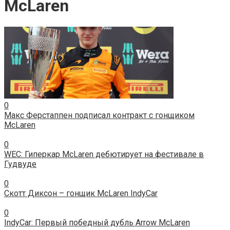
McLaren
0
Макс Ферстаппен подписал контракт с гонщиком
McLaren
0
WEC: Гиперкар McLaren дебютирует на фестивале в
Гудвуде
0
Скотт Диксон – гонщик McLaren IndyCar
0
IndyCar: Первый победный дубль Arrow McLaren