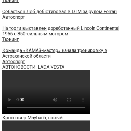
Тюнинг
Себастьен Лёб дебютировал в DTM за рулём Ferrari
Автоспорт
На торги выставлен доработанный Lincoln Continental
1956 с 850-сильным мотором
Тюнинг
Команда «КАМАЗ-мастер» начала тренировку в
Астраханской области
Автоспорт
АВТОНОВОСТИ: LADA VESTA
Кроссовер Maybach, новый