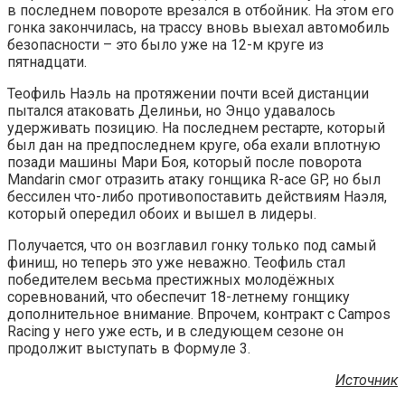
в последнем повороте врезался в отбойник. На этом его
гонка закончилась, на трассу вновь выехал автомобиль
безопасности – это было уже на 12-м круге из
пятнадцати.
Теофиль Наэль на протяжении почти всей дистанции
пытался атаковать Делиньи, но Энцо удавалось
удерживать позицию. На последнем рестарте, который
был дан на предпоследнем круге, оба ехали вплотную
позади машины Мари Боя, который после поворота
Mandarin смог отразить атаку гонщика R-ace GP, но был
бессилен что-либо противопоставить действиям Наэля,
который опередил обоих и вышел в лидеры.
Получается, что он возглавил гонку только под самый
финиш, но теперь это уже неважно. Теофиль стал
победителем весьма престижных молодёжных
соревнований, что обеспечит 18-летнему гонщику
дополнительное внимание. Впрочем, контракт с Campos
Racing у него уже есть, и в следующем сезоне он
продолжит выступать в Формуле 3.
Источник