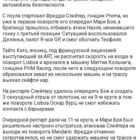
автомобиль безопасности.
С поула стартовал Фредди Слейтер, гонщик Prema, но
уже в первом повороте его опередил Мари Боя, а
британцу пришлось отбивать атаки Наэля, начинавшего
гонку с третьей позиции. Ситуацией воспользовался
Делиньи, пилот R-ace GP, и смог обогнать Теофиля.
Тайто Като, японец, под французской лицензией
выступающий за ART, не рассчитал скорость на входе в
поворот Lisboa и врезался в машину Маттиа Кольнаги,
гонщика PHM Racing, после чего в следующем повороте
образовался завал из нескольких машин, и на трассу
выехал сейфти-кар.
На рестарте Слейтеру удалось опередить Боя и создать
3-секундный отрыв от пелотона, но на 9-м круге в том
же повороте Lisboa Оскар Вурц не смог избежать
контакта с барьерами.
Очередной рестарт дали на 11-м круге, и Мари Боя был
решительно настроен отыграться, атаковав Слейтера на
выходе из поворота Mandarin. Фредди отчаянно
сопротивлялся, но не смог удержать машину на трассе и