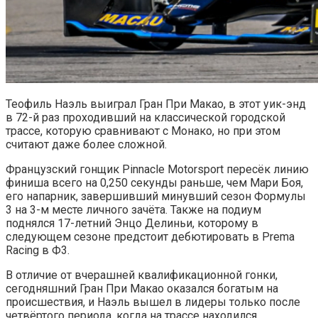
Теофиль Наэль выиграл Гран При Макао, в этот уик-энд
в 72-й раз проходивший на классической городской
трассе, которую сравнивают с Монако, но при этом
считают даже более сложной.
Французский гонщик Pinnacle Motorsport пересёк линию
финиша всего на 0,250 секунды раньше, чем Мари Боя,
его напарник, завершивший минувший сезон Формулы
3 на 3-м месте личного зачёта. Также на подиум
поднялся 17-летний Энцо Делиньи, которому в
следующем сезоне предстоит дебютировать в Prema
Racing в Ф3.
В отличие от вчерашней квалификационной гонки,
сегодняшний Гран При Макао оказался богатым на
происшествия, и Наэль вышел в лидеры только после
четвёртого периода, когда на трассе находился