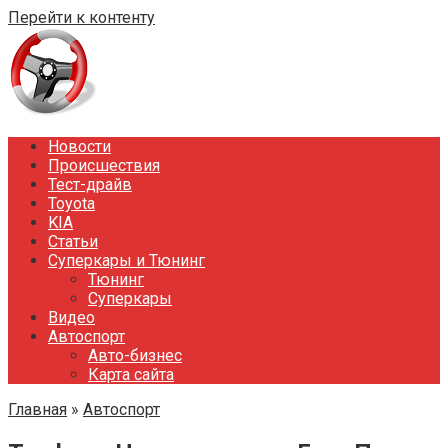
Перейти к контенту
Новости
Происшествия
Тест-драйв
Toyota
KIA
Статьи
Суперкары и Тюнинг
Тюнинг
Суперкары
Видео
Автоспорт
Авто-бизнес
Карта сайта
Главная
»
Автоспорт