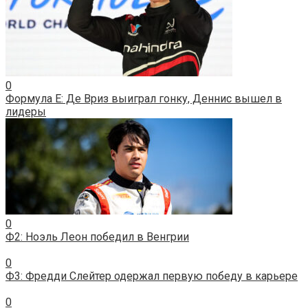
0
Формула E: Де Вриз выиграл гонку, Деннис вышел в
лидеры
0
Ф2: Ноэль Леон победил в Венгрии
0
Ф3: Фредди Слейтер одержал первую победу в карьере
0