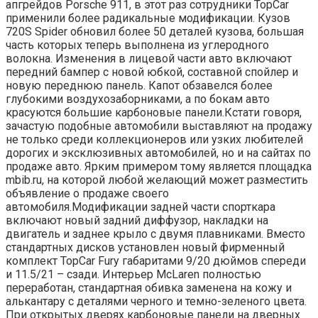
апгрейдов Porsche 911, в этот раз сотрудники TopCar
применили более радикальные модификации. Кузов
720S Spider обновил более 50 деталей кузова, большая
часть которых теперь выполнена из углеродного
волокна. Изменения в лицевой части авто включают
передний бампер с новой юбкой, составной спойлер и
новую переднюю панель. Капот обзавелся более
глубокими воздухозаборниками, а по бокам авто
красуются большие карбоновые панели.Кстати говоря,
зачастую подобные автомобили выставляют на продажу
не только среди коллекционеров или узких любителей
дорогих и эксклюзивных автомобилей, но и на сайтах по
продаже авто. Ярким примером тому является площадка
mbib.ru, на которой любой желающий может разместить
объявление о продаже своего
автомобиля.Модификации задней части спорткара
включают новый задний диффузор, накладки на
двигатель и заднее крыло с двумя плавниками. Вместо
стандартных дисков установлен новый фирменный
комплект TopCar Fury габаритами 9/20 дюймов спереди
и 11.5/21 – сзади. Интерьер McLaren полностью
переработан, стандартная обивка заменена на кожу и
алькантару с деталями черного и темно-зеленого цвета.
При открытых дверях карбоновые панели на дверных