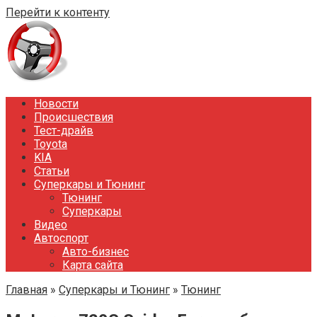
Перейти к контенту
Новости
Происшествия
Тест-драйв
Toyota
KIA
Статьи
Суперкары и Тюнинг
Тюнинг
Суперкары
Видео
Автоспорт
Авто-бизнес
Карта сайта
Главная
»
Суперкары и Тюнинг
»
Тюнинг