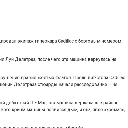
ировал экипаж гиперкара Cadillac c бортовым номером
ил Луи Делетраз, после чего эта машина вернулась на
нарушение правил жёлтых флагов. После пит-стопа Cadillac
ошении Делетраза стюарды начали расследование – не
свой дебютный Ле-Ман, эта машина держалась в районе
авого крыла машины появился дым, и она, явно «хромая»,
у позицию шла довольно острая борьба.