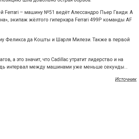
ей Ferrari – машину №51 ведёт Алессандро Пьер Гвиди. А
на», экипаж жёлтого гиперкара Ferrari 499P команды AF
ниу Феликса да Кошты и Шарля Милези. Также в первой
, а это значит, что Cadillac утратит лидерство и на
 ведь интервал между машинами уже меньше секунды…
Источник