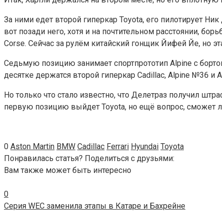
За ними едет второй гиперкар Toyota, его пилотирует Ник
вот позади него, хотя и на почтительном расстоянии, бо
Corse. Сейчас за рулём китайский гонщик Йифей Йе, но 
Седьмую позицию занимает спортпрототип Alpine c борт
десятке держатся второй гиперкар Cadillac, Alpine №36 и A
Но только что стало известно, что Делетраз получил штраф
первую позицию выйдет Toyota, но ещё вопрос, сможет
0
Aston Martin
BMW
Cadillac
Ferrari
Hyundai
Toyota
Понравилась статья? Поделиться с друзьями:
Вам также может быть интересно
0
Серия WEC заменила этапы в Катаре и Бахрейне