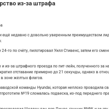
ерство из-за штрафа
 и ещё недавно с довольно уверенным преимуществом лид
.
24-го по счёту, пилотировал Уилл Стивенс, затем его смен
е и из-за штрафного проезда по пит-лейн, полученного за 
кратил отставание примерно до 21 секунды, однако в отн
в зоне жёлтых флагов.
s заводской команды Hyundai, которая неплохо проводила 
ртпрототипе №19 сломалась подвеска, из-под переднего пр
ю преследовал Шелдон ван дер Линде, гонщик BMW, и за эт