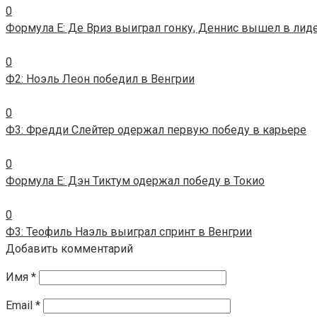
0
Формула E: Де Вриз выиграл гонку, Деннис вышел в лид
0
Ф2: Ноэль Леон победил в Венгрии
0
Ф3: Фредди Слейтер одержал первую победу в карьере
0
Формула E: Дэн Тиктум одержал победу в Токио
0
Ф3: Теофиль Наэль выиграл спринт в Венгрии
Добавить комментарий
Имя
*
Email
*