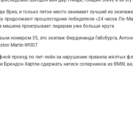
 де Вриз, и только пятое место занимает лучший из экипаж
рьбу продолжают прошлогодние победители «24 часов Ле-Ма
эта машина проигрывает лидерам уже больше круга.
овым номером 35, это экипаж Фердинанда Габсбурга, Анто
ston Martin №007.
ной проезд по пит-лейн за нарушение правила жёлтых флагов
 ли Брендон Хартли сдержать натиск соперников из BMW,