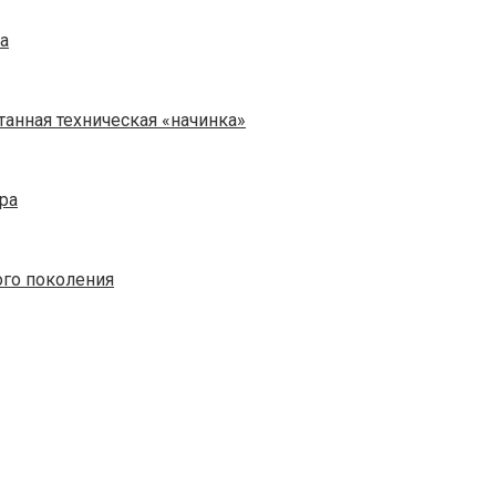
а
отанная техническая «начинка»
ра
ого поколения