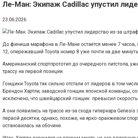
Ле-Ман: Экипаж Cadillac упустил лид
23.06.2026
До финиша марафона в Ле-Мане остаётся менее 7 часов,
12, опережавший Toyota номер 8 уже почти на две минуты
Американский спортпрототип до очередного питстопа, уже 
трассу на первой позиции.
Гонщики Toyota так сильно отстали от лидеров в том числ
Брендон Хартли, заводской гонщик японской команды, со
исключено, что швейцарский гонщик превысил скорость 
А они появились на трассе из-за схода гиперкара Genesi
первой десятки, однако, похоже, на ярко-оранжевом спо
остановилась на обочине.
Итак, Хартли держался на втором месте, но его вплотну