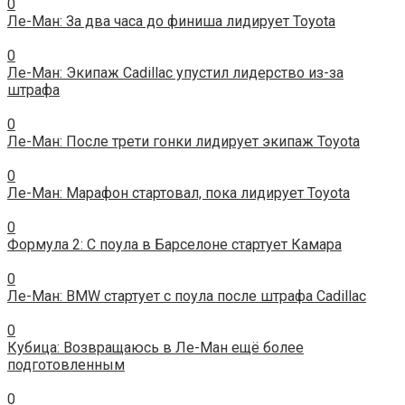
0
Ле-Ман: За два часа до финиша лидирует Toyota
0
Ле-Ман: Экипаж Cadillac упустил лидерство из-за
штрафа
0
Ле-Ман: После трети гонки лидирует экипаж Toyota
0
Ле-Ман: Марафон стартовал, пока лидирует Toyota
0
Формула 2: С поула в Барселоне стартует Камара
0
Ле-Ман: BMW стартует с поула после штрафа Cadillac
0
Кубица: Возвращаюсь в Ле-Ман ещё более
подготовленным
0