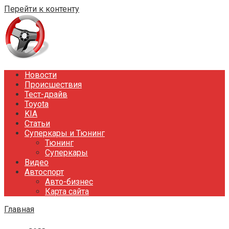
Перейти к контенту
Новости
Происшествия
Тест-драйв
Toyota
KIA
Статьи
Суперкары и Тюнинг
Тюнинг
Суперкары
Видео
Автоспорт
Авто-бизнес
Карта сайта
Главная