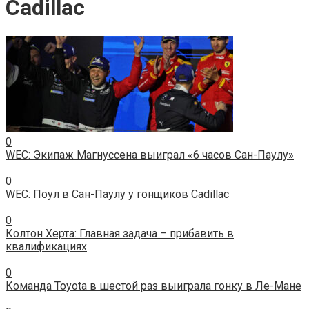
Cadillac
0
WEC: Экипаж Магнуссена выиграл «6 часов Сан-Паулу»
0
WEC: Поул в Сан-Паулу у гонщиков Cadillac
0
Колтон Херта: Главная задача – прибавить в
квалификациях
0
Команда Toyota в шестой раз выиграла гонку в Ле-Мане