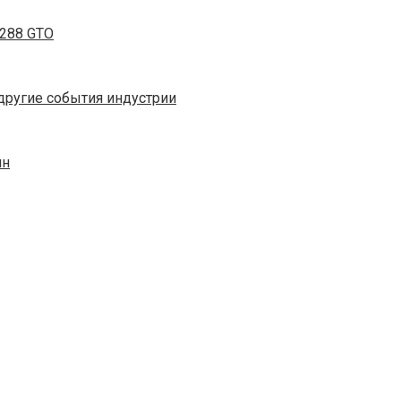
 288 GTO
 другие события индустрии
йн