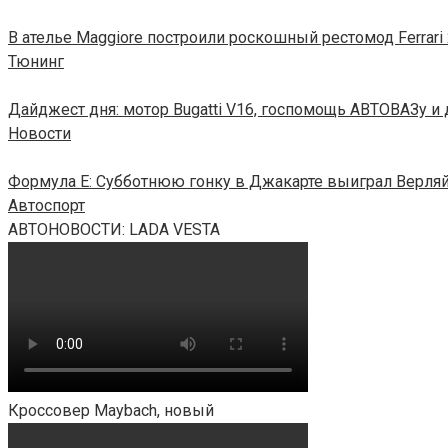
В ателье Maggiore построили роскошный рестомод Ferrari
Тюнинг
Дайджест дня: мотор Bugatti V16, госпомощь АВТОВАЗу и
Новости
Формула E: Субботнюю гонку в Джакарте выиграл Верля
Автоспорт
АВТОНОВОСТИ: LADA VESTA
Кроссовер Maybach, новый