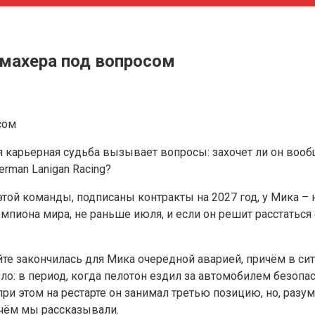
умахера под вопросом
 карьерная судьба вызывает вопросы: захочет ли он вообщ
erman Lanigan Racing?
той команды, подписаны контракты на 2027 год, у Мика – н
мпиона мира, не раньше июля, и если он решит расстаться 
йте закончилась для Мика очередной аварией, причём в си
зло: в период, когда пелотон ездил за автомобилем безопа
и этом на рестарте он занимал третью позицию, но, разуме
 чём мы рассказывали.