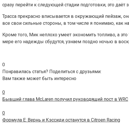
сразу перейти к следующей стадии подготовки, это даёт
Трасса прекрасно вписывается в окружающий пейзаж, она 
все свои сильные стороны, в том числе я понимаю, как на
Кроме того, Мик неплохо умеет экономить топливо, а это
мере его надежды сбудутся, узнаем поздно ночью в воск
0
Понравилась статья? Поделиться с друзьями:
Вам также может быть интересно
0
Бывший глава McLaren получил руководящий пост в WRC
0
Формула Е: Вернь и Кэссиди останутся в Citroen Racing