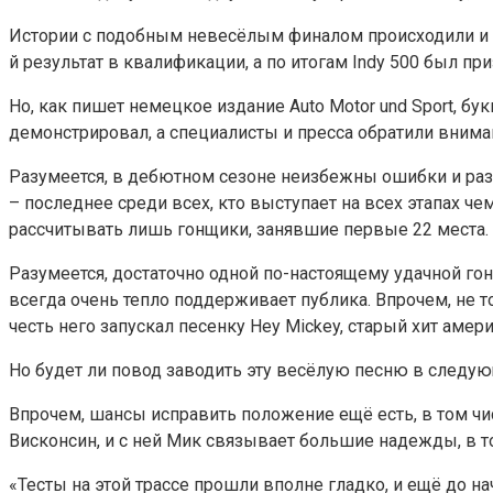
Истории с подобным невесёлым финалом происходили и н
й результат в квалификации, а по итогам Indy 500 был пр
Но, как пишет немецкое издание Auto Motor und Sport, букв
демонстрировал, а специалисты и пресса обратили внима
Разумеется, в дебютном сезоне неизбежны ошибки и разн
– последнее среди всех, кто выступает на всех этапах чем
рассчитывать лишь гонщики, занявшие первые 22 места.
Разумеется, достаточно одной по-настоящему удачной го
всегда очень тепло поддерживает публика. Впрочем, не 
честь него запускал песенку Hey Mickey, старый хит амер
Но будет ли повод заводить эту весёлую песню в следу
Впрочем, шансы исправить положение ещё есть, в том чис
Висконсин, и с ней Мик связывает большие надежды, в то
«Тесты на этой трассе прошли вполне гладко, и ещё до 