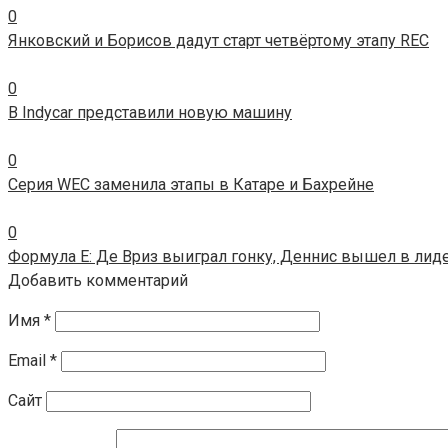
0
Янковский и Борисов дадут старт четвёртому этапу REC
0
В Indycar представили новую машину
0
Серия WEC заменила этапы в Катаре и Бахрейне
0
Формула E: Де Вриз выиграл гонку, Деннис вышел в лид
Добавить комментарий
Имя
*
Email
*
Сайт