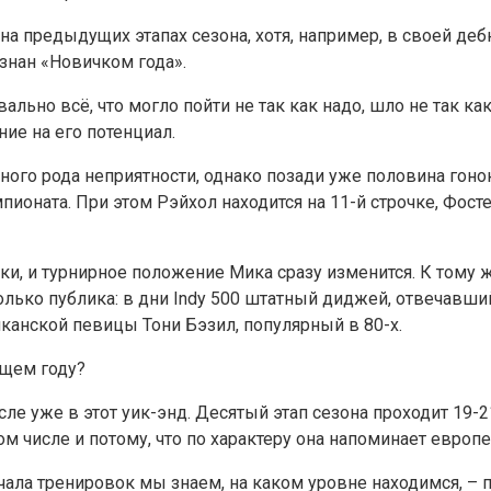
а предыдущих этапах сезона, хотя, например, в своей де
изнан «Новичком года».
ально всё, что могло пойти не так как надо, шло не так как
ние на его потенциал.
ого рода неприятности, однако позади уже половина гонок
пионата. При этом Рэйхол находится на 11-й строчке, Фосте
нки, и турнирное положение Мика сразу изменится. К тому
только публика: в дни Indy 500 штатный диджей, отвечавш
иканской певицы Тони Бэзил, популярный в 80-х.
ющем году?
ле уже в этот уик-энд. Десятый этап сезона проходит 19-2
м числе и потому, что по характеру она напоминает европ
начала тренировок мы знаем, на каком уровне находимся, 