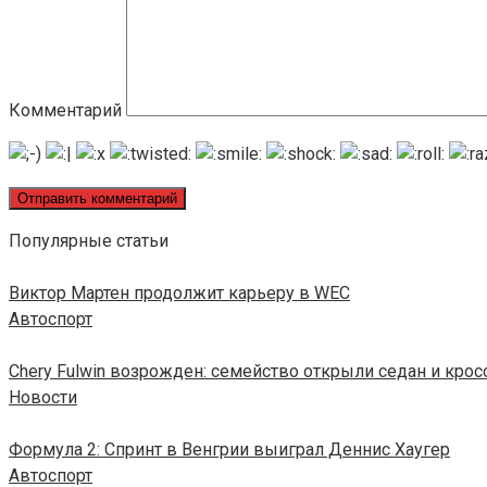
Комментарий
Популярные статьи
Виктор Мартен продолжит карьеру в WEC
Автоспорт
Chery Fulwin возрожден: семейство открыли седан и кро
Новости
Формула 2: Спринт в Венгрии выиграл Деннис Хаугер
Автоспорт