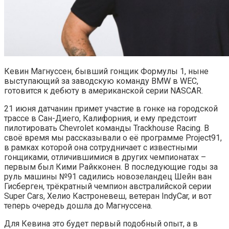
Кевин Магнуссен, бывший гонщик Формулы 1, ныне
выступающий за заводскую команду BMW в WEC,
готовится к дебюту в американской серии NASCAR.
21 июня датчанин примет участие в гонке на городской
трассе в Сан-Диего, Калифорния, и ему предстоит
пилотировать Chevrolet команды Trackhouse Racing. В
своё время мы рассказывали о её программе Project91,
в рамках которой она сотрудничает с известными
гонщиками, отличившимися в других чемпионатах –
первым был Кими Райкконен. В последующие годы за
руль машины №91 садились новозеландец Шейн ван
Гисберген, трёкратный чемпион австралийской серии
Super Cars, Хелио Кастроневеш, ветеран IndyCar, и вот
теперь очередь дошла до Магнуссена.
Для Кевина это будет первый подобный опыт, а в