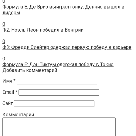
0
Формула E: Де Вриз выиграл гонку, Деннис вышел в
лидеры
0
Ф2: Ноэль Леон победил в Венгрии
0
Ф3: Фредди Слейтер одержал первую победу в карьере
0
Формула E: Дэн Тиктум одержал победу в Токио
Добавить комментарий
Имя
*
Email
*
Сайт
Комментарий