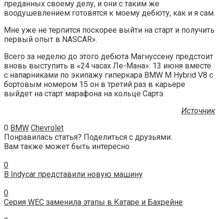
преданных своему делу, и они с таким же
воодушевлением готовятся к моему дебюту, как и я сам.
Мне уже не терпится поскорее выйти на старт и получить
первый опыт в NASCAR».
Всего за неделю до этого дебюта Магнуссену предстоит
вновь выступить в «24 часах Ле-Мана»: 13 июня вместе
с напарниками по экипажу гиперкара BMW M Hybrid V8 с
бортовым номером 15 он в третий раз в карьере
выйдет на старт марафона на кольце Сартэ.
Источник
0
BMW
Chevrolet
Понравилась статья? Поделиться с друзьями:
Вам также может быть интересно
0
В Indycar представили новую машину
0
Серия WEC заменила этапы в Катаре и Бахрейне