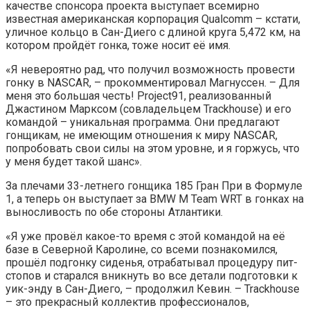
качестве спонсора проекта выступает всемирно
известная американская корпорация Qualcomm – кстати,
уличное кольцо в Сан-Диего с длиной круга 5,472 км, на
котором пройдёт гонка, тоже носит её имя.
«Я невероятно рад, что получил возможность провести
гонку в NASCAR, – прокомментировал Магнуссен. – Для
меня это большая честь! Project91, реализованный
Джастином Марксом (совладельцем Trackhouse) и его
командой – уникальная программа. Они предлагают
гонщикам, не имеющим отношения к миру NASCAR,
попробовать свои силы на этом уровне, и я горжусь, что
у меня будет такой шанс».
За плечами 33-летнего гонщика 185 Гран При в Формуле
1, а теперь он выступает за BMW M Team WRT в гонках на
выносливость по обе стороны Атлантики.
«Я уже провёл какое-то время с этой командой на её
базе в Северной Каролине, со всеми познакомился,
прошёл подгонку сиденья, отрабатывал процедуру пит-
стопов и старался вникнуть во все детали подготовки к
уик-энду в Сан-Диего, – продолжил Кевин. – Trackhouse
– это прекрасный коллектив профессионалов,