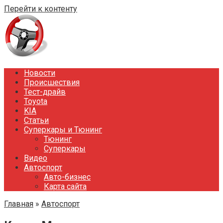
Перейти к контенту
Новости
Происшествия
Тест-драйв
Toyota
KIA
Статьи
Суперкары и Тюнинг
Тюнинг
Суперкары
Видео
Автоспорт
Авто-бизнес
Карта сайта
Главная
»
Автоспорт