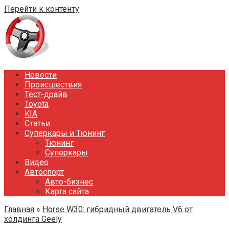
Перейти к контенту
Новости
Происшествия
Тест-драйв
Toyota
KIA
Статьи
Суперкары и Тюнинг
Тюнинг
Суперкары
Видео
Автоспорт
Авто-бизнес
Карта сайта
Главная
»
Horse W30: гибридный двигатель V6 от
холдинга Geely