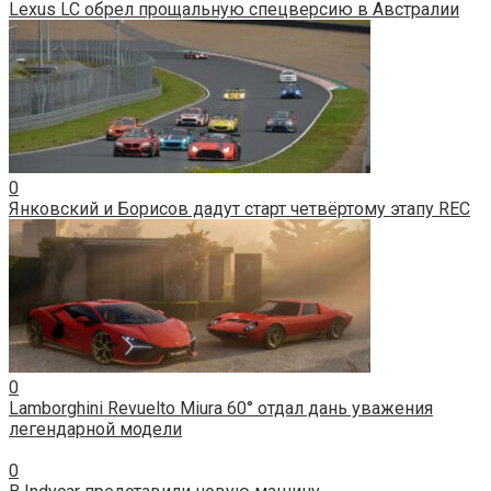
Lexus LC обрел прощальную спецверсию в Австралии
0
Янковский и Борисов дадут старт четвёртому этапу REC
0
Lamborghini Revuelto Miura 60° отдал дань уважения
легендарной модели
0