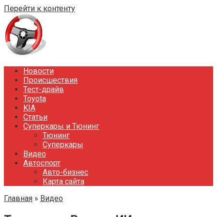
Перейти к контенту
Новости
Происшествия
Тест-драйв
Toyota
KIA
Статьи
Суперкары и Тюнинг
Тюнинг
Суперкары
Видео
Автоспорт
Авто-бизнес
Карта сайта
Главная
»
Видео