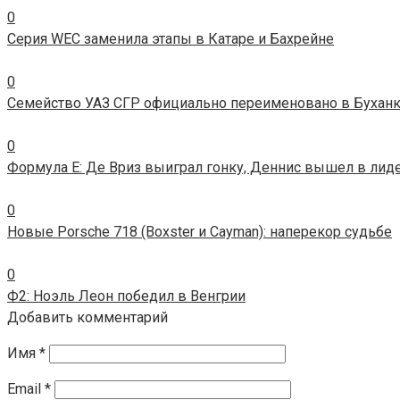
0
Серия WEC заменила этапы в Катаре и Бахрейне
0
Семейство УАЗ СГР официально переименовано в Бухан
0
Формула E: Де Вриз выиграл гонку, Деннис вышел в лид
0
Новые Porsche 718 (Boxster и Cayman): наперекор судьбе
0
Ф2: Ноэль Леон победил в Венгрии
Добавить комментарий
Имя
*
Email
*