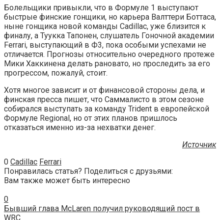
Болельщики привыкли, что в Формуле 1 выступают
быстрые финские гонщики, но карьера Валттери Боттаса,
ныне гонщика новой команды Cadillac, уже близится к
финалу, а Туукка Тапонен, слушатель Гоночной академии
Ferrari, выступающий в Ф3, пока особыми успехами не
отличается. Прогнозы относительно очередного протеже
Мики Хаккинена делать рановато, но проследить за его
прогрессом, пожалуй, стоит.
Хотя многое зависит и от финансовой стороны дела, и
финская пресса пишет, что Саммалисто в этом сезоне
собирался выступать за команду Trident в европейской
Формуле Regional, но от этих планов пришлось
отказаться именно из-за нехватки денег.
Источник
0
Cadillac
Ferrari
Понравилась статья? Поделиться с друзьями:
Вам также может быть интересно
0
Бывший глава McLaren получил руководящий пост в
WRC