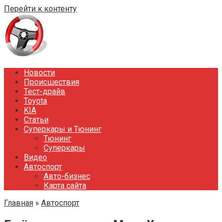
Перейти к контенту
Новости
Происшествия
Тест-драйв
Toyota
KIA
Статьи
Суперкары и Тюнинг
Тюнинг
Суперкары
Видео
Автоспорт
Авто-бизнес
Карта сайта
Главная
»
Автоспорт