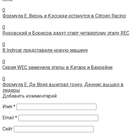
0
Формула Е: Вернь и Кэссиди останутся в Citroen Racing
0
Янковский и Борисов дадут старт четвёртому этапу REC
0
В Indycar представили новую машину
0
Серия WEC заменила этапы в Катаре и Бахрейне
0
Формула E: Де Вриз выиграл гонку, Деннис вышел в
лидеры
Добавить комментарий
Имя
*
Email
*
Сайт