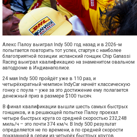
Алекс Палоу выиграл Indy 500 год назад и в 2026-м
попытается повторить тот успех, стартуя с наиболее
благоприятной позиции: испанский гонщик Chip Ganassi
Racing выиграл квалификацию на знаменитом овальном
автодроме в Индианаполисе.
24 мая Indy 500 пройдёт уже в 110 раз, и
четырёхкратный чемпион IndyCar начнёт классическую
гонку с поула – уже за это достижение ему полагается
денежный приз в размере $100 тысяч.
В финал квалификации вышли шесть самых быстрых
гонщиков, и в решающей попытке Палоу проехал
четыре быстрых круга со средней скоростью 232,248
миль/ч – это почти 374 км/ч. В Indy 500 результат
определяется не по времени, а по средней скорости
показанной в серии из четырёх быстрых кругов