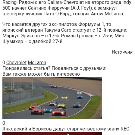
Racing. Рядом с его Dallara-Chevrolet из второго ряда Indy
500 начнёт Сантино Ферруччи (A.J. Foyt), а замкнул
шестёрку лучших Пато О’Вард, гонщик Arrow McLaren.
Что касается других экс-пилотов Формулы 1, то
японский ветеран Такума Сато стартует с 12-й позиции,
Маркус Эриксон – с 17-й, Роман Грожан – с 25-й, Мик
Шумахер – с далёкой 27-й.
Источник
0
Chevrolet
McLaren
Понравилась статья? Поделиться с друзьями:
Вам также может быть интересно
0
Янковский и Борисов дадут старт четвёртому этапу REC