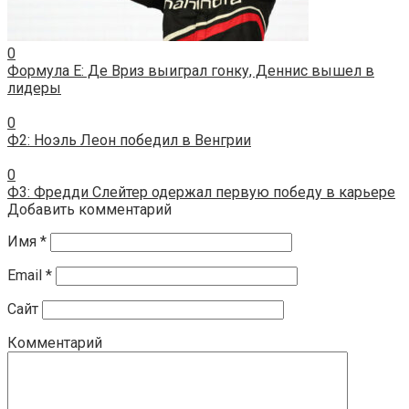
0
Формула E: Де Вриз выиграл гонку, Деннис вышел в
лидеры
0
Ф2: Ноэль Леон победил в Венгрии
0
Ф3: Фредди Слейтер одержал первую победу в карьере
Добавить комментарий
Имя
*
Email
*
Сайт
Комментарий