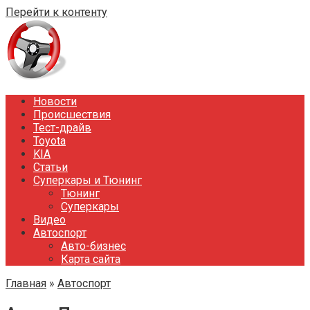
Перейти к контенту
Новости
Происшествия
Тест-драйв
Toyota
KIA
Статьи
Суперкары и Тюнинг
Тюнинг
Суперкары
Видео
Автоспорт
Авто-бизнес
Карта сайта
Главная
»
Автоспорт