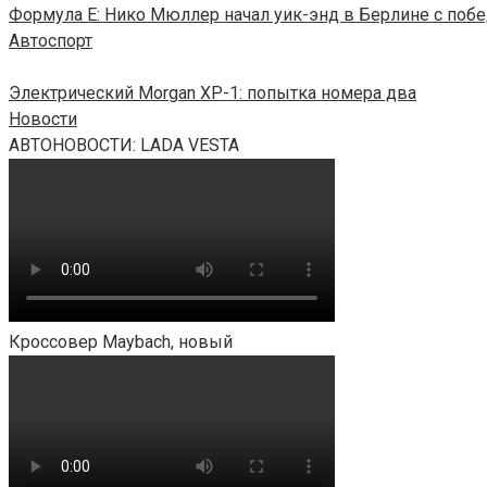
Формула E: Нико Мюллер начал уик-энд в Берлине с поб
Автоспорт
Электрический Morgan XP-1: попытка номера два
Новости
АВТОНОВОСТИ: LADA VESTA
Кроссовер Maybach, новый