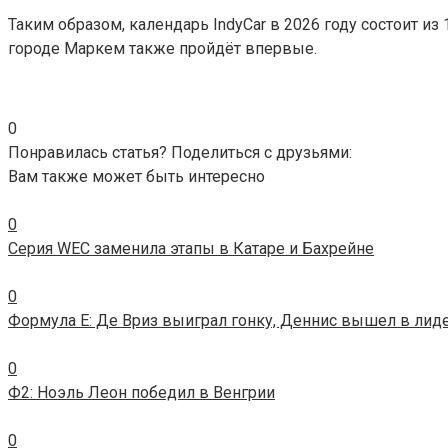
Таким образом, календарь IndyCar в 2026 году состоит из
городе Маркем также пройдёт впервые.
0
Понравилась статья? Поделиться с друзьями:
Вам также может быть интересно
0
Серия WEC заменила этапы в Катаре и Бахрейне
0
Формула E: Де Вриз выиграл гонку, Деннис вышел в лид
0
Ф2: Ноэль Леон победил в Венгрии
0