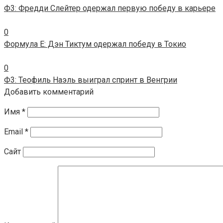
Ф3: Фредди Слейтер одержал первую победу в карьере
0
Формула E: Дэн Тиктум одержал победу в Токио
0
Ф3: Теофиль Наэль выиграл спринт в Венгрии
Добавить комментарий
Имя
*
Email
*
Сайт