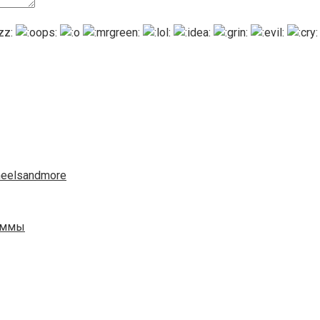
heelsandmore
гаммы