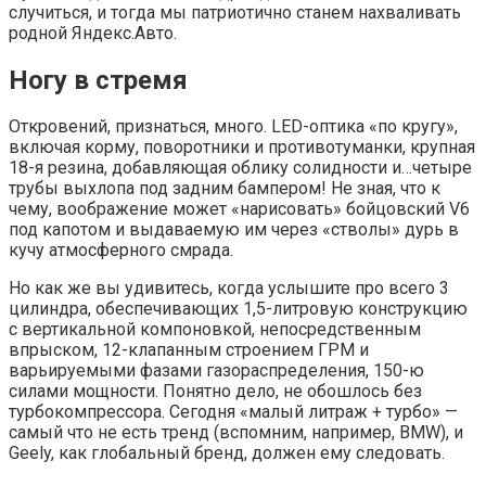
случиться, и тогда мы патриотично станем нахваливать
родной Яндекс.Авто.
Ногу в стремя
Откровений, признаться, много. LED-оптика «по кругу»,
включая корму, поворотники и противотуманки, крупная
18-я резина, добавляющая облику солидности и…четыре
трубы выхлопа под задним бампером! Не зная, что к
чему, воображение может «нарисовать» бойцовский V6
под капотом и выдаваемую им через «стволы» дурь в
кучу атмосферного смрада.
Но как же вы удивитесь, когда услышите про всего 3
цилиндра, обеспечивающих 1,5-литровую конструкцию
с вертикальной компоновкой, непосредственным
впрыском, 12-клапанным строением ГРМ и
варьируемыми фазами газораспределения, 150-ю
силами мощности. Понятно дело, не обошлось без
турбокомпрессора. Сегодня «малый литраж + турбо» —
самый что не есть тренд (вспомним, например, BMW), и
Geely, как глобальный бренд, должен ему следовать.