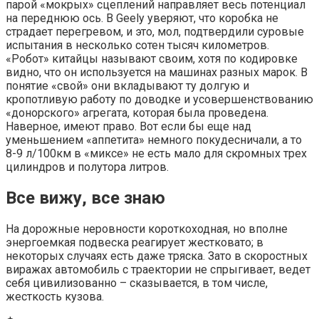
парой «мокрых» сцеплений направляет весь потенциал
на переднюю ось. В Geely уверяют, что коробка не
страдает перегревом, и это, мол, подтвердили суровые
испытания в несколько сотен тысяч километров.
«Робот» китайцы называют своим, хотя по кодировке
видно, что он используется на машинах разных марок. В
понятие «свой» они вкладывают ту долгую и
кропотливую работу по доводке и усовершенствованию
«донорского» агрегата, которая была проведена.
Наверное, имеют право. Вот если бы еще над
уменьшением «аппетита» немного покудесничали, а то
8-9 л/100км в «миксе» не есть мало для скромных трех
цилиндров и полутора литров.
Все вижу, все знаю
На дорожные неровности короткоходная, но вполне
энергоемкая подвеска реагирует жестковато; в
некоторых случаях есть даже тряска. Зато в скоростных
виражах автомобиль с траектории не спрыгивает, ведет
себя цивилизованно – сказывается, в том числе,
жесткость кузова.