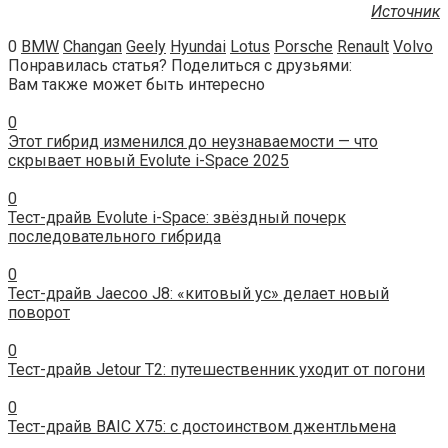
Источник
0
BMW
Changan
Geely
Hyundai
Lotus
Porsche
Renault
Volvo
Понравилась статья? Поделиться с друзьями:
Вам также может быть интересно
0
Этот гибрид изменился до неузнаваемости — что
скрывает новый Evolute i-Space 2025
0
Тест-драйв Evolute i-Space: звёздный почерк
последовательного гибрида
0
Тест-драйв Jaecoo J8: «китовый ус» делает новый
поворот
0
Тест-драйв Jetour T2: путешественник уходит от погони
0
Тест-драйв BAIC X75: с достоинством джентльмена