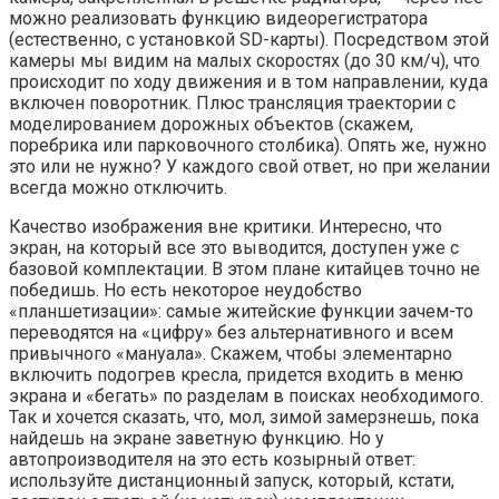
можно реализовать функцию видеорегистратора
(естественно, с установкой SD-карты). Посредством этой
камеры мы видим на малых скоростях (до 30 км/ч), что
происходит по ходу движения и в том направлении, куда
включен поворотник. Плюс трансляция траектории с
моделированием дорожных объектов (скажем,
поребрика или парковочного столбика). Опять же, нужно
это или не нужно? У каждого свой ответ, но при желании
всегда можно отключить.
Качество изображения вне критики. Интересно, что
экран, на который все это выводится, доступен уже с
базовой комплектации. В этом плане китайцев точно не
победишь. Но есть некоторое неудобство
«планшетизации»: самые житейские функции зачем-то
переводятся на «цифру» без альтернативного и всем
привычного «мануала». Скажем, чтобы элементарно
включить подогрев кресла, придется входить в меню
экрана и «бегать» по разделам в поисках необходимого.
Так и хочется сказать, что, мол, зимой замерзнешь, пока
найдешь на экране заветную функцию. Но у
автопроизводителя на это есть козырный ответ:
используйте дистанционный запуск, который, кстати,