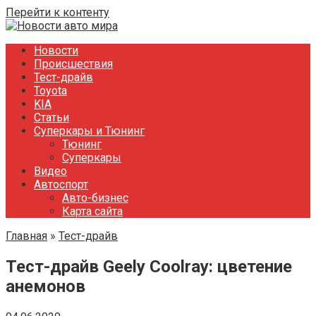
Перейти к контенту
Новости
Происшествия
Тест-драйв
Toyota
KIA
Статьи
Суперкары и Тюнинг
Тюнинг
Суперкары
Видео
Автоспорт
Авто-бизнес
Карта сайта
Главная
»
Тест-драйв
Тест-драйв Geely Coolray: цветение
анемонов