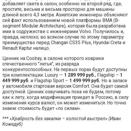
добавляет света в салон, особенно на второй ряд, где,
простите, весьма и весьма просторно для машины
длиной всего 4,3 метра. Азиатские инженеры объясняют
сей факт использованием новой платформы BMA (B-
segment Modular Architecture), которая была разработана
ими в содружестве с инженерами Volvo. Получилось и,
правда, неплохо; во всяком случае по этому параметру
преимущество перед Changan CS35 Plus, Hyundai Creta и
Renault Kaptur налицо.
Ценник на Coolray, в салоне которого коврики
отечественного "литья", из разряда
конкурентоспособных. На первых порах будут доступны
три комплектации: Luxury —
1 289 999 руб.
, Flagship –
1
449 999 руб
. и Flagship Sport –
1 499 999 руб.
Но в запасе
у автомобиля стартовая версия Comfort. Она будет самой
доступной. Ценник озвучивать пока не будем, потому
как к лету, когда модификация приедет в Россию, в силу
изменения курса валют, он может измениться. Но точно
знаем: стоимость будет «по силам».
*** «Храбрость без закалки – холостой выстрел» (Иван
Кожедуб)