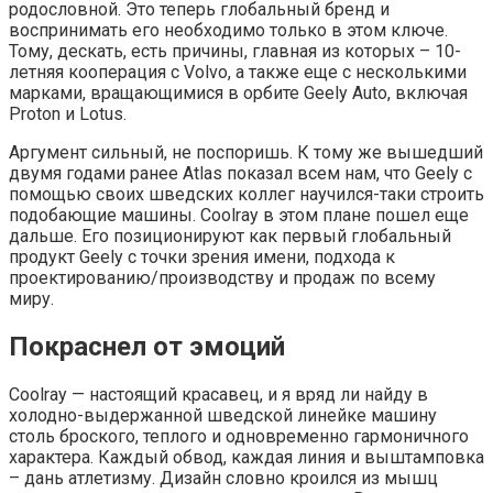
родословной. Это теперь глобальный бренд и
воспринимать его необходимо только в этом ключе.
Тому, дескать, есть причины, главная из которых – 10-
летняя кооперация с Volvo, а также еще с несколькими
марками, вращающимися в орбите Geely Auto, включая
Proton и Lotus.
Аргумент сильный, не поспоришь. К тому же вышедший
двумя годами ранее Atlas показал всем нам, что Geely с
помощью своих шведских коллег научился-таки строить
подобающие машины. Coolray в этом плане пошел еще
дальше. Его позиционируют как первый глобальный
продукт Geely с точки зрения имени, подхода к
проектированию/производству и продаж по всему
миру.
Покраснел от эмоций
Coolray — настоящий красавец, и я вряд ли найду в
холодно-выдержанной шведской линейке машину
столь броского, теплого и одновременно гармоничного
характера. Каждый обвод, каждая линия и выштамповка
– дань атлетизму. Дизайн словно кроился из мышц