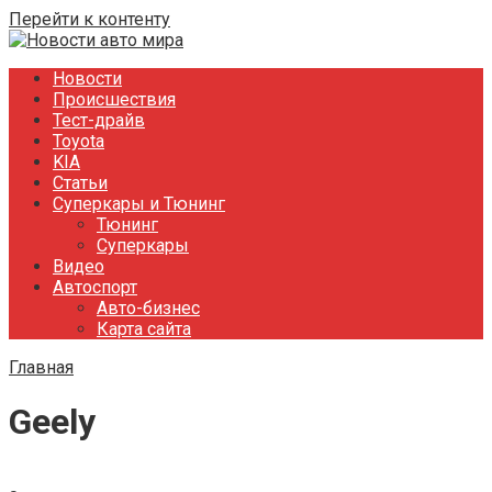
Перейти к контенту
Новости
Происшествия
Тест-драйв
Toyota
KIA
Статьи
Суперкары и Тюнинг
Тюнинг
Суперкары
Видео
Автоспорт
Авто-бизнес
Карта сайта
Главная
Geely