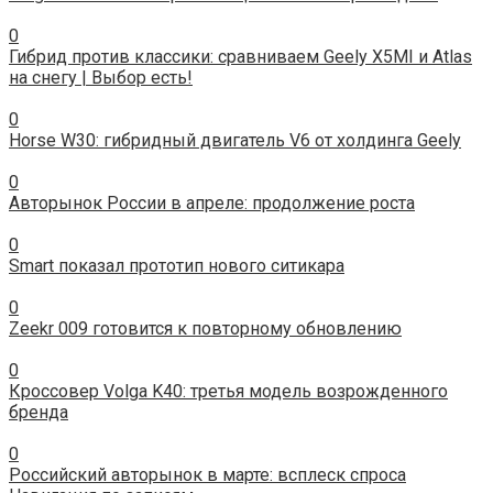
0
Гибрид против классики: сравниваем Geely X5MI и Atlas
на снегу | Выбор есть!
0
Horse W30: гибридный двигатель V6 от холдинга Geely
0
Авторынок России в апреле: продолжение роста
0
Smart показал прототип нового ситикара
0
Zeekr 009 готовится к повторному обновлению
0
Кроссовер Volga K40: третья модель возрожденного
бренда
0
Российский авторынок в марте: всплеск спроса