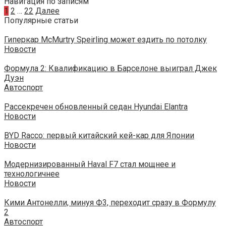
Навигация по записям
1
2
…
22
Далее
Популярные статьи
Гиперкар McMurtry Speirling может ездить по потолку
Новости
Формула 2: Квалификацию в Барселоне выиграл Джек
Дуэн
Автоспорт
Рассекречен обновленный седан Hyundai Elantra
Новости
BYD Racco: первый китайский кей-кар для Японии
Новости
Модернизированный Haval F7 стал мощнее и
технологичнее
Новости
Кими Антонелли, минуя Ф3, переходит сразу в Формулу
2
Автоспорт