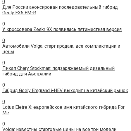
0
Для России анонсирован последовательный гибрид
Geely EX5 EM-R
0
У кроссовера Zeekr 9X появилась пятиместная версия
0
Автомобили Volga: старт продаж, все комплектации и
цены
0
Пикап Chery Stockman: подзаряжаемый дизельный
гибрид для Австралии
0
Гибрид Geely Emgrand i-HEV выходит на китайский рынок
0
Lotus Eletre X: европейское имя китайского гибрида For
Me
0
Volga: известны стартовые цены на все три модели