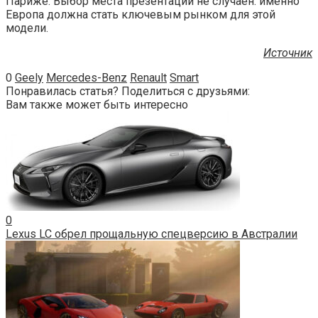
Париже. Выбор места презентации не случаен: именно
Европа должна стать ключевым рынком для этой
модели.
Источник
0
Geely
Mercedes-Benz
Renault
Smart
Понравилась статья? Поделиться с друзьями:
Вам также может быть интересно
0
Lexus LC обрел прощальную спецверсию в Австралии