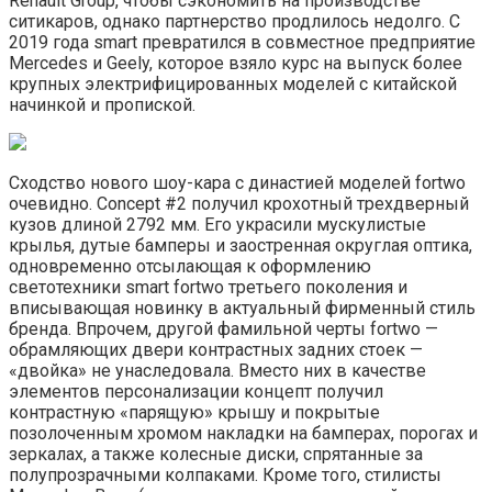
Renault Group, чтобы сэкономить на производстве
ситикаров, однако партнерство продлилось недолго. С
2019 года smart превратился в совместное предприятие
Mercedes и Geely, которое взяло курс на выпуск более
крупных электрифицированных моделей с китайской
начинкой и пропиской.
Сходство нового шоу-кара с династией моделей fortwo
очевидно. Concept #2 получил крохотный трехдверный
кузов длиной 2792 мм. Его украсили мускулистые
крылья, дутые бамперы и заостренная округлая оптика,
одновременно отсылающая к оформлению
светотехники smart fortwo третьего поколения и
вписывающая новинку в актуальный фирменный стиль
бренда. Впрочем, другой фамильной черты fortwo —
обрамляющих двери контрастных задних стоек —
«двойка» не унаследовала. Вместо них в качестве
элементов персонализации концепт получил
контрастную «парящую» крышу и покрытые
позолоченным хромом накладки на бамперах, порогах и
зеркалах, а также колесные диски, спрятанные за
полупрозрачными колпаками. Кроме того, стилисты