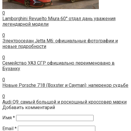
0
Lamborghini Revuelto Miura 60° отдал дань уважения
легендарной модели
0
Электроседан Jetta M6: официальные фотографии и
новые подробности
0
Семейство УАЗ СГР официально переименовано в
Буханку
0
Новые Porsche 718 (Boxster и Cayman): наперекор судьбе
0
Audi Q9: самый большой и роскошный кроссовер марки
Добавить комментарий
Имя
*
Email
*