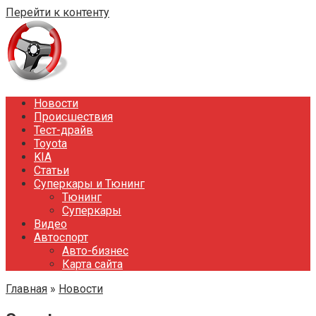
Перейти к контенту
Новости
Происшествия
Тест-драйв
Toyota
KIA
Статьи
Суперкары и Тюнинг
Тюнинг
Суперкары
Видео
Автоспорт
Авто-бизнес
Карта сайта
Главная
»
Новости