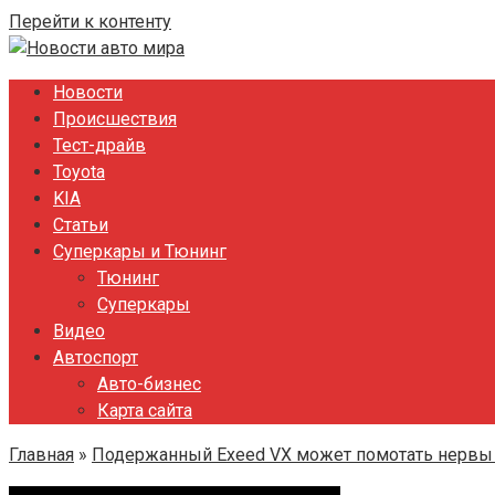
Перейти к контенту
Новости
Происшествия
Тест-драйв
Toyota
KIA
Статьи
Суперкары и Тюнинг
Тюнинг
Суперкары
Видео
Автоспорт
Авто-бизнес
Карта сайта
Главная
»
Подержанный Exeed VX может помотать нервы