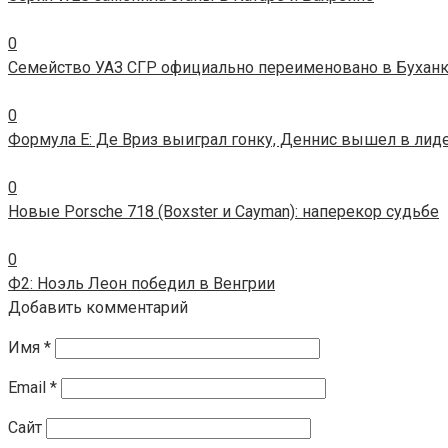
0
Семейство УАЗ СГР официально переименовано в Бухан
0
Формула E: Де Вриз выиграл гонку, Деннис вышел в лид
0
Новые Porsche 718 (Boxster и Cayman): наперекор судьбе
0
Ф2: Ноэль Леон победил в Венгрии
Добавить комментарий
Имя
*
Email
*
Сайт