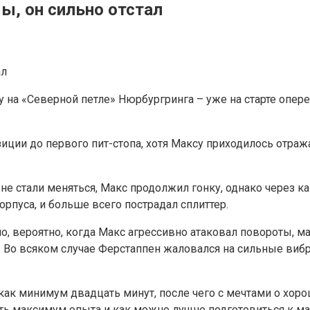
ы, он сильно отстал
 на «Северной петле» Нюрбургринга – уже на старте опере
зиции до первого пит-стопа, хотя Максу приходилось отра
 не стали меняться, Макс продолжил гонку, однако через 
рпуса, и больше всего пострадал сплиттер.
 но, вероятно, когда Макс агрессивно атаковал повороты, 
. Во всяком случае Ферстаппен жаловался на сильные вибра
как минимум двадцать минут, после чего с мечтами о хорош
ть максимум опыта и как можно лучше подготовиться к ма