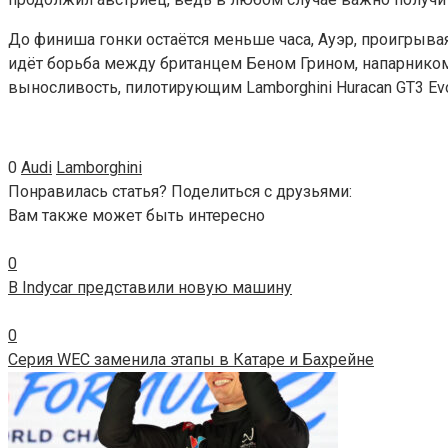
До финиша гонки остаётся меньше часа, Ауэр, проигрывая
идёт борьба между британцем Беном Грином, напарником
выносливость, пилотирующим Lamborghini Huracan GT3 Evo
0
Audi
Lamborghini
Понравилась статья? Поделиться с друзьями:
Вам также может быть интересно
0
В Indycar представили новую машину
0
Серия WEC заменила этапы в Катаре и Бахрейне