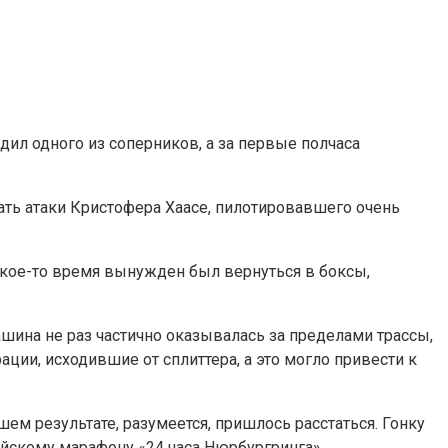
дил одного из соперников, а за первые полчаса
жать атаки Кристофера Хаасе, пилотировавшего очень
какое-то время вынужден был вернуться в боксы,
машина не раз частично оказывалась за пределами трассы,
ции, исходившие от сплиттера, а это могло привести к
ем результате, разумеется, пришлось расстаться. Гонку
йскому марафону «24 часа Нюрбургринга».