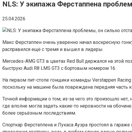
NLS: У экипажа Ферстаппена проблем
25.04.2026
Макс Ферстаппен очень уверенно начал воскресную гонку
расправился ещё с тремя и вышел в лидеры.
Mercedes-AMG GT3 в цветах Red Bull держался на этой по
быструю Audi R8 LMS GT3 с бортовым номером 16.
На первом пит-стопе гонщики команды Verstappen Racing
поскольку на машине была повреждена передняя часть ко
Точной информации о том, из-за чего это произошло нет,
где вполне могла задеть какие-то неровности на обочине
более серьёзным последствиям.
Спорткар Ферстаппена и Лукаса Ауэра простоял в гараже 
продолжил австриец, ведь в любом случае важно получи