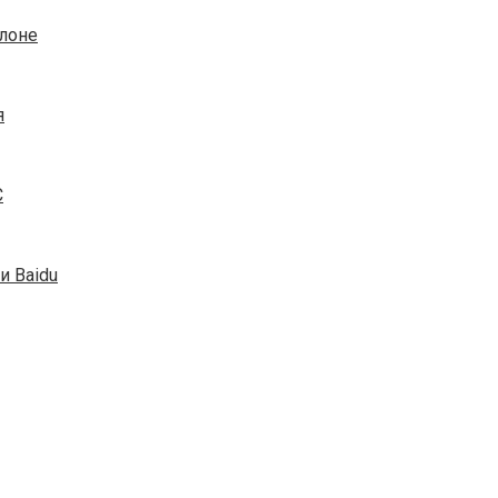
елоне
я
C
и Baidu