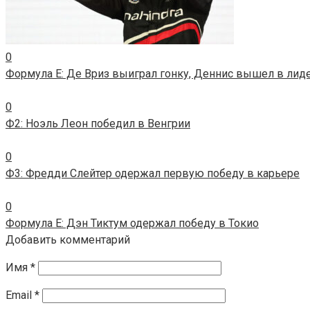
0
Формула E: Де Вриз выиграл гонку, Деннис вышел в лид
0
Ф2: Ноэль Леон победил в Венгрии
0
Ф3: Фредди Слейтер одержал первую победу в карьере
0
Формула E: Дэн Тиктум одержал победу в Токио
Добавить комментарий
Имя
*
Email
*