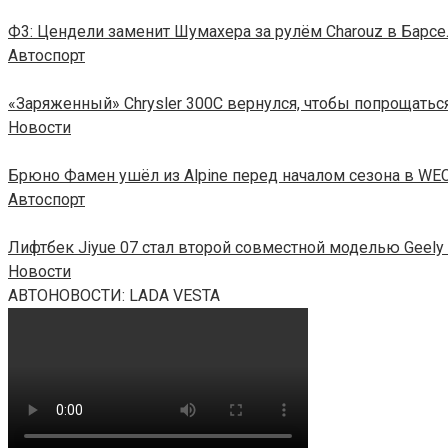
Ф3: Цендели заменит Шумахера за рулём Charouz в Барс
Автоспорт
«Заряженный» Chrysler 300C вернулся, чтобы попрощатьс
Новости
Брюно Фамен ушёл из Alpine перед началом сезона в WE
Автоспорт
Лифтбек Jiyue 07 стал второй совместной моделью Geely 
Новости
АВТОНОВОСТИ: LADA VESTA