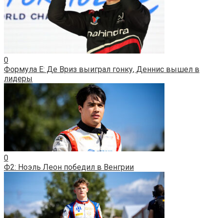
0
Формула E: Де Вриз выиграл гонку, Деннис вышел в
лидеры
0
Ф2: Ноэль Леон победил в Венгрии