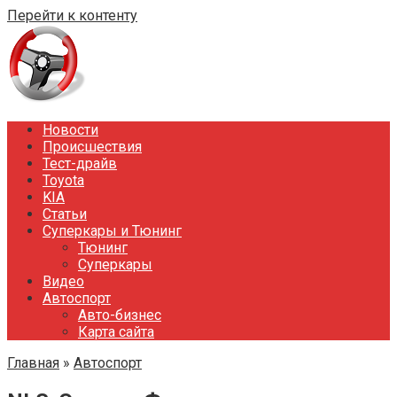
Перейти к контенту
Новости
Происшествия
Тест-драйв
Toyota
KIA
Статьи
Суперкары и Тюнинг
Тюнинг
Суперкары
Видео
Автоспорт
Авто-бизнес
Карта сайта
Главная
»
Автоспорт