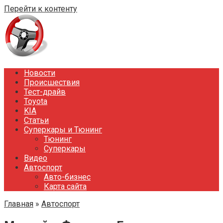
Перейти к контенту
Новости
Происшествия
Тест-драйв
Toyota
KIA
Статьи
Суперкары и Тюнинг
Тюнинг
Суперкары
Видео
Автоспорт
Авто-бизнес
Карта сайта
Главная
»
Автоспорт