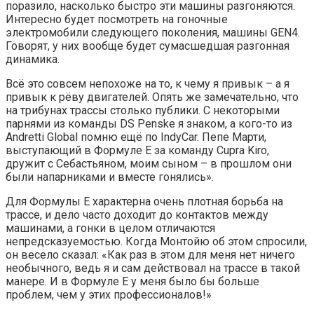
поразило, насколько быстро эти машины разгоняются.
Интересно будет посмотреть на гоночные
электромобили следующего поколения, машины GEN4.
Говорят, у них вообще будет сумасшедшая разгонная
динамика.
Всё это совсем непохоже на то, к чему я привык – а я
привык к рёву двигателей. Опять же замечательно, что
на трибунах трассы столько публики. С некоторыми
парнями из команды DS Penske я знаком, а кого-то из
Andretti Global помню ещё по IndyCar. Пепе Марти,
выступающий в Формуле E за команду Cupra Kiro,
дружит с Себастьяном, моим сыном – в прошлом они
были напарниками и вместе гонялись».
Для Формулы E характерна очень плотная борьба на
трассе, и дело часто доходит до контактов между
машинами, а гонки в целом отличаются
непредсказуемостью. Когда Монтойю об этом спросили,
он весело сказал: «Как раз в этом для меня нет ничего
необычного, ведь я и сам действовал на трассе в такой
манере. И в Формуле E у меня было бы больше
проблем, чем у этих профессионалов!»