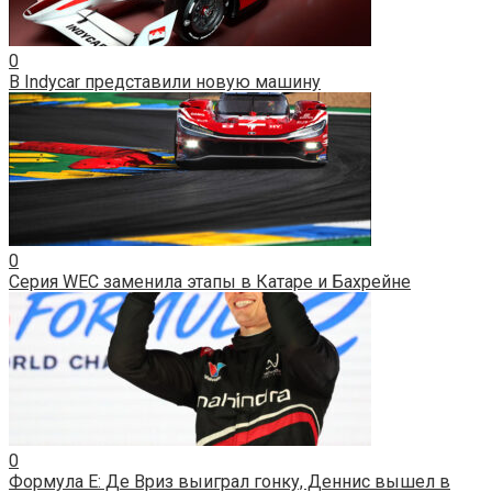
0
В Indycar представили новую машину
0
Серия WEC заменила этапы в Катаре и Бахрейне
0
Формула E: Де Вриз выиграл гонку, Деннис вышел в