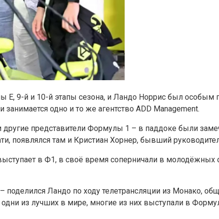
E, 9-й и 10-й этапы сезона, и Ландо Норрис был особым г
и занимается одно и то же агентство ADD Management.
 другие представители Формулы 1 – в паддоке были замеч
и, появлялся там и Кристиан Хорнер, бывший руководитель 
ас выступает в Ф1, в своё время соперничали в молодёжн
и, – поделился Ландо по ходу телетрансляции из Монако, 
одни из лучших в мире, многие из них выступали в Формул