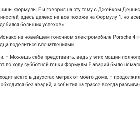
машины Формулы E и говорил на эту тему с Джейком Денн
нностей, здесь далеко не всё похоже на Формулу 1, но все
о добился больших успехов».
 Монако на новейшем гоночном электромобиле Porsche 4-г
дца поделиться впечатлениями.
Си. – Можешь себе представить, ведь у этих машин полно
 вот по ходу субботней гонки Формулы E аварий было немал
проходит всего в двухстах метрах от моего дома, – продолж
 обходится без аварий, и события на трассе всегда развива