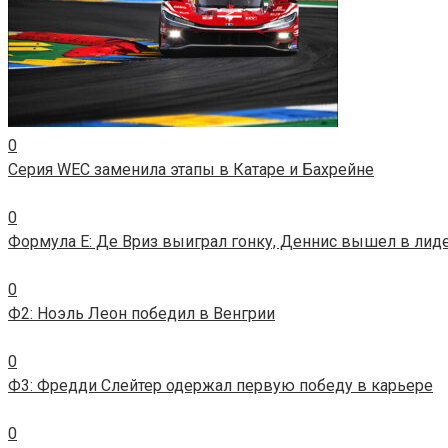
0
Серия WEC заменила этапы в Катаре и Бахрейне
0
Формула E: Де Вриз выиграл гонку, Деннис вышел в лид
0
Ф2: Ноэль Леон победил в Венгрии
0
Ф3: Фредди Слейтер одержал первую победу в карьере
0