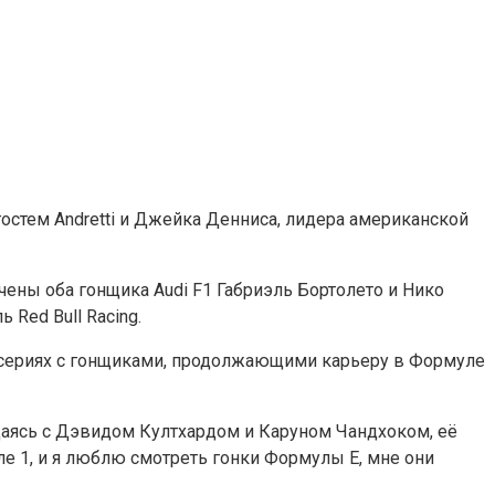
остем Andretti и Джейка Денниса, лидера американской
ены оба гонщика Audi F1 Габриэль Бортолето и Нико
Red Bull Racing.
ых сериях с гонщиками, продолжающими карьеру в Формуле
общаясь с Дэвидом Култхардом и Каруном Чандхоком, её
е 1, и я люблю смотреть гонки Формулы E, мне они