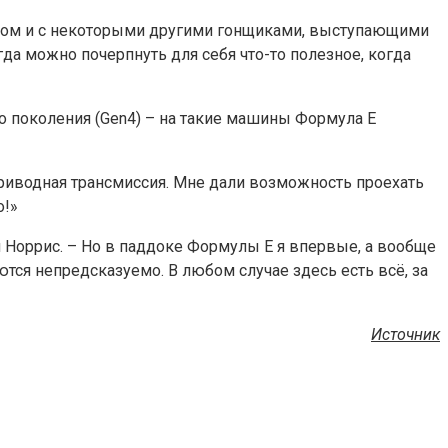
исом и с некоторыми другими гонщиками, выступающими
гда можно почерпнуть для себя что-то полезное, когда
о поколения (Gen4) – на такие машины Формула E
приводная трансмиссия. Мне дали возможность проехать
о!»
ил Норрис. – Но в паддоке Формулы E я впервые, а вообще
ются непредсказуемо. В любом случае здесь есть всё, за
Источник