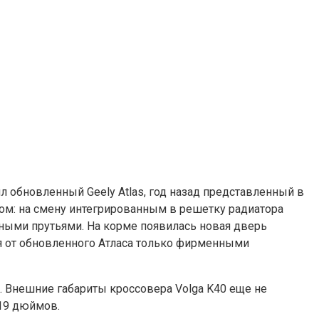
л обновленный Geely Atlas, год назад представленный в
ом: на смену интегрированным в решетку радиатора
ными прутьями. На корме появилась новая дверь
ся от обновленного Атласа только фирменными
м. Внешние габариты кроссовера Volga K40 еще не
 19 дюймов.