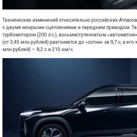
Технических изменений относительно российских Атласов 
с двумя мокрыми сцеплениями и передним приводом. Так
турбомотором (200 л.с.), восьмиступенчатым «автомато
(от 3,45 млн рублей) разгоняется до «сотни» за 9,7 с, а 
млн рублей) — 8,2 с и 210 км/ч.