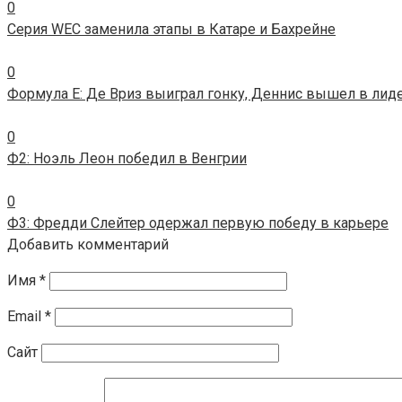
0
Серия WEC заменила этапы в Катаре и Бахрейне
0
Формула E: Де Вриз выиграл гонку, Деннис вышел в лид
0
Ф2: Ноэль Леон победил в Венгрии
0
Ф3: Фредди Слейтер одержал первую победу в карьере
Добавить комментарий
Имя
*
Email
*
Сайт