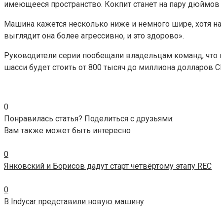
имеющееся пространство. Кокпит станет на пару дюймов 
Машина кажется несколько ниже и немного шире, хотя на
выглядит она более агрессивно, и это здорово».
Руководители серии пообещали владельцам команд, что п
шасси будет стоить от 800 тысяч до миллиона долларов 
0
Понравилась статья? Поделиться с друзьями:
Вам также может быть интересно
0
Янковский и Борисов дадут старт четвёртому этапу REC
0
В Indycar представили новую машину