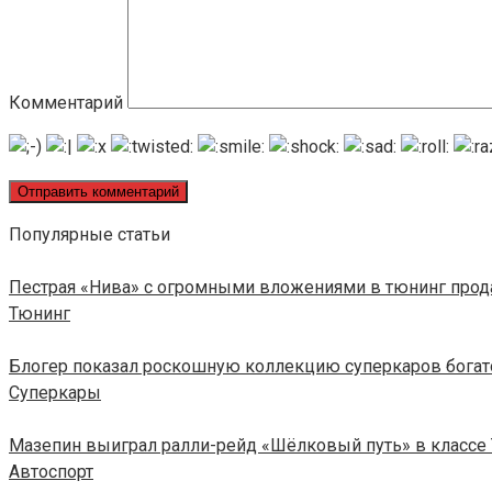
Комментарий
Популярные статьи
Пестрая «Нива» с огромными вложениями в тюнинг прода
Тюнинг
Блогер показал роскошную коллекцию суперкаров богат
Суперкары
Мазепин выиграл ралли-рейд «Шёлковый путь» в классе
Автоспорт