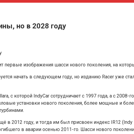
ны, но в 2028 году
вит первые изображения шасси нового поколения, на кото
уется начать в следующем году, но изданию Racer уже ста
ara, с которой IndyCar сотрудничает с 1997 года, а с 200
 силовые установки нового поколения, более мощные и бол
 турбинами.
ё в 2012 году, и тогда им был присвоен индекс IR12 (Indy
огибшего в аварии осенью 2011-го. Шасси нового поколени