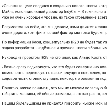
«Основные цели сводятся к созданию нового шасси, кото
Майлз, исполнительный директор IndyCar. – В том числе 
уже на очень хорошем уровне, но такое стремление всег
Разумеется, во всём, что мы делаем, нами движет желани
очень дорого, хотя финансовый фактор мы тоже будем пр
По информации Racer, концептуально IR28 не будет так уж
задача разработать надёжное и прочное шасси с большим
Руководит проектом IR28 не кто иной, как Альдо Коста, 
«Важно сразу подчеркнуть, что это будет совершенно нов
компоненты перекочуют с шасси текущего поколения, но в
ходовой части, стойки, ступицы, некоторые элементы под
Полагаю, важно понимать, что мы не меняем колёсную ба
габариты машины, её общие размеры, а это как раз то, че
Нашим болельщикам не придётся говорить: «Боже мой, ма