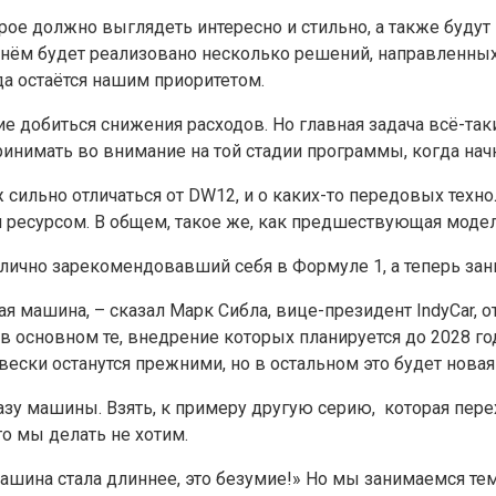
рое должно выглядеть интересно и стильно, а также буду
в нём будет реализовано несколько решений, направленных
да остаётся нашим приоритетом.
е добиться снижения расходов. Но главная задача всё-так
инимать во внимание на той стадии программы, когда начн
 сильно отличаться от DW12, и о каких-то передовых технол
 ресурсом. В общем, такое же, как предшествующая модел
отлично зарекомендовавший себя в Формуле 1, а теперь зан
ая машина, – сказал Марк Сибла, вице-президент IndyCar,
 основном те, внедрение которых планируется до 2028 год
вески останутся прежними, но в остальном это будет нова
зу машины. Взять, к примеру другую серию, которая пере
го мы делать не хотим.
шина стала длиннее, это безумие!» Но мы занимаемся те