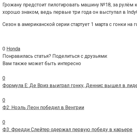
Грожану предстоит пилотировать машину №18, за рулём ко
хорошо знаком, ведь первые три года он выступал в IndyCa
Сезон в американской серии стартует 1 марта с гонки на 
0
Honda
Понравилась статья? Поделиться с друзьями:
Вам также может быть интересно
0
Формула E: Де Вриз выиграл гонку, Деннис вышел в лид
0
Ф2: Ноэль Леон победил в Венгрии
0
Ф3: Фредди Слейтер одержал первую победу в карьере