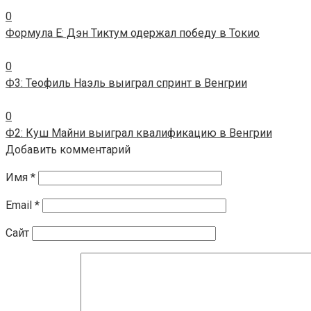
0
Формула E: Дэн Тиктум одержал победу в Токио
0
Ф3: Теофиль Наэль выиграл спринт в Венгрии
0
Ф2: Куш Майни выиграл квалификацию в Венгрии
Добавить комментарий
Имя
*
Email
*
Сайт