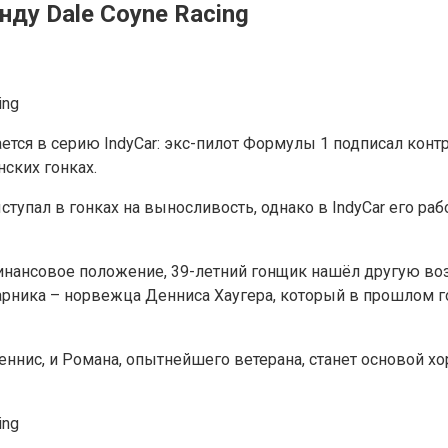
нду Dale Coyne Racing
ся в серию IndyCar: экс-пилот Формулы 1 подписал контра
нских гонках.
ыступал в гонках на выносливость, однако в IndyCar его р
инансовое положение, 39-летний гонщик нашёл другую воз
арника – норвежца Денниса Хаугера, который в прошлом год
еннис, и Романа, опытнейшего ветерана, станет основой х