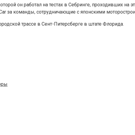
торой он работал на тестах в Себринге, проходивших на э
r за команды, сотрудничающие с японскими моторостроителям
городской трассе в Сент-Питерсберге в штате Флорида.
еры