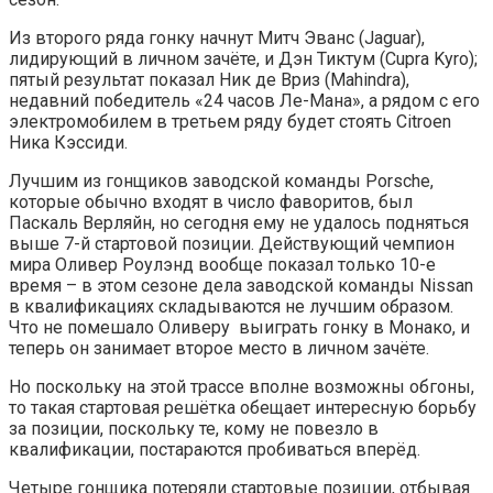
Из второго ряда гонку начнут Митч Эванс (Jaguar),
лидирующий в личном зачёте, и Дэн Тиктум (Cupra Kyro);
пятый результат показал Ник де Вриз (Mahindra),
недавний победитель «24 часов Ле-Мана», а рядом с его
электромобилем в третьем ряду будет стоять Citroen
Ника Кэссиди.
Лучшим из гонщиков заводской команды Porsche,
которые обычно входят в число фаворитов, был
Паскаль Верляйн, но сегодня ему не удалось подняться
выше 7-й стартовой позиции. Действующий чемпион
мира Оливер Роулэнд вообще показал только 10-е
время – в этом сезоне дела заводской команды Nissan
в квалификациях складываются не лучшим образом.
Что не помешало Оливеру выиграть гонку в Монако, и
теперь он занимает второе место в личном зачёте.
Но поскольку на этой трассе вполне возможны обгоны,
то такая стартовая решётка обещает интересную борьбу
за позиции, поскольку те, кому не повезло в
квалификации, постараются пробиваться вперёд.
Четыре гонщика потеряли стартовые позиции, отбывая