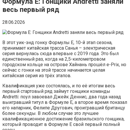
Формула E: Гонщики Andretti заняли
весь первый ряд
28.06.2026
В этот уик-энд гонку Формулы E, 10-й этап сезона,
принимает китайская трасса Санья – электрическая
серия вернулась сюда впервые с 2019 года. Это был
единственный раз, когда на 2,5-километровом
городском кольце на острове Хайнань прошёл e-Prix, но
сейчас с гонки на этой трассе начинается целая
китайская серия из трёх этапов.
Квалификация уже состоялась, и по её итогам весь
первый стартовый ряд займут гонщики команды
Andretti: поул завоевал Джейк Деннис, два года назад
выигравший титул в Формуле E, а второе время показал
его напарник, Фелипе Другович, проигравший британцу
более секунды. В любом случае это лучшее
квалификационное достижение бразильского гонщика,
который проводит в Формуле E свой первый полный
сезон.