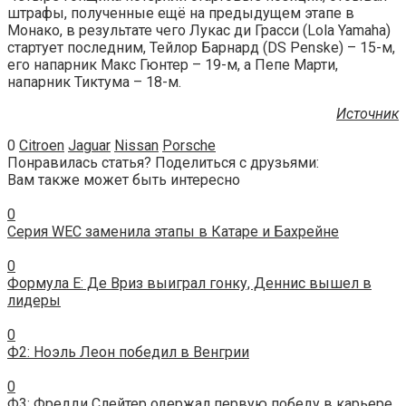
штрафы, полученные ещё на предыдущем этапе в
Монако, в результате чего Лукас ди Грасси (Lola Yamaha)
стартует последним, Тейлор Барнард (DS Penske) – 15-м,
его напарник Макс Гюнтер – 19-м, а Пепе Марти,
напарник Тиктума – 18-м.
Источник
0
Citroen
Jaguar
Nissan
Porsche
Понравилась статья? Поделиться с друзьями:
Вам также может быть интересно
0
Серия WEC заменила этапы в Катаре и Бахрейне
0
Формула E: Де Вриз выиграл гонку, Деннис вышел в
лидеры
0
Ф2: Ноэль Леон победил в Венгрии
0
Ф3: Фредди Слейтер одержал первую победу в карьере