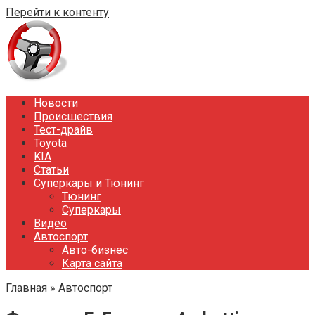
Перейти к контенту
Новости
Происшествия
Тест-драйв
Toyota
KIA
Статьи
Суперкары и Тюнинг
Тюнинг
Суперкары
Видео
Автоспорт
Авто-бизнес
Карта сайта
Главная
»
Автоспорт