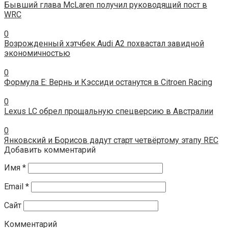
Бывший глава McLaren получил руководящий пост в
WRC
0
Возрожденный хэтчбек Audi A2 похвастал завидной
экономичностью
0
Формула Е: Вернь и Кэссиди останутся в Citroen Racing
0
Lexus LC обрел прощальную спецверсию в Австралии
0
Янковский и Борисов дадут старт четвёртому этапу REC
Добавить комментарий
Имя
*
Email
*
Сайт
Комментарий