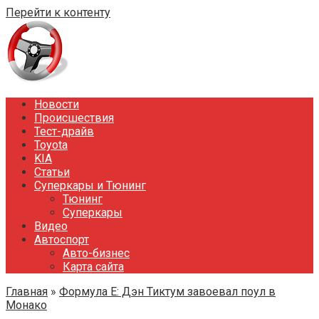
Перейти к контенту
Новости
Происшествия
Тест-драйв
Toyota
KIA
Статьи
Суперкары и Тюнинг
Тюнинг
Суперкары
Видео
Автоспорт
Авто-бизнес
Карта сайта
Главная
»
Формула E: Дэн Тиктум завоевал поул в
Монако