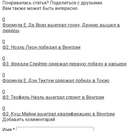
Понравилась статья? Поделиться с друзьями:
Вам также может быть интересно
0
Формула E: Де Вриз выиграл гонку, Деннис вышел в
лидеры
0
Ф2: Ноэль Леон победил в Венгрии
0
Ф3: Фредди Слейтер одержал первую победу в карьере
0
Формула E: Дэн Тиктум одержал победу в Токио
0
Ф3: Теофиль Наэль выиграл спринт в Венгрии
0
Ф2: Куш Майни выиграл квалификацию в Венгрии
Добавить комментарий
Имя
*