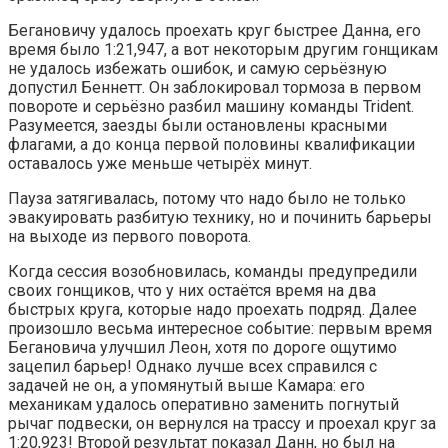
Бегановичу удалось проехать круг быстрее Данна, его
время было 1:21,947, а вот некоторым другим гонщикам
не удалось избежать ошибок, и самую серьёзную
допустил Беннетт. Он заблокировал тормоза в первом
повороте и серьёзно разбил машину команды Trident.
Разумеется, заезды были остановлены красными
флагами, а до конца первой половины квалификации
оставалось уже меньше четырёх минут.
Пауза затягивалась, потому что надо было не только
эвакуировать разбитую технику, но и починить барьеры
на выходе из первого поворота.
Когда сессия возобновилась, команды предупредили
своих гонщиков, что у них остаётся время на два
быстрых круга, которые надо проехать подряд. Далее
произошло весьма интересное событие: первым время
Бегановича улучшил Леон, хотя по дороге ощутимо
зацепил барьер! Однако лучше всех справился с
задачей не он, а упомянутый выше Камара: его
механикам удалось оперативно заменить погнутый
рычаг подвески, он вернулся на трассу и проехал круг за
1:20,923! Второй результат показал Данн, но был на