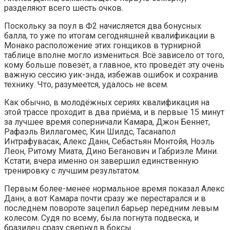
разделяют всего шесть очков.
Поскольку за поул в Ф2 начисляется два бонусных
балла, то уже по итогам сегодняшней квалификации в
Монако расположение этих гонщиков в турнирной
таблице вполне могло измениться. Всё зависело от того,
кому больше повезёт, а главное, кто проведёт эту очень
важную сессию уик-энда, избежав ошибок и сохранив
технику. Что, разумеется, удалось не всем.
Как обычно, в молодёжных сериях квалификация на
этой трассе проходит в два приёма, и в первые 15 минут
за лучшее время соперничали Камара, Джон Беннет,
Рафаэль Виллагомес, Кин Шилдс, Тасанапол
Интрафувасак, Алекс Данн, Себастьян Монтойя, Ноэль
Леон, Ритому Миата, Дино Беганович и Габриэле Мини.
Кстати, вчера именно он завершил единственную
тренировку с лучшим результатом.
Первым более-менее нормальное время показал Алекс
Данн, а вот Камара почти сразу же перестарался и в
последнем повороте зацепил барьер передним левым
колесом. Судя по всему, была погнута подвеска, и
бразилец сразу свернул в боксы.