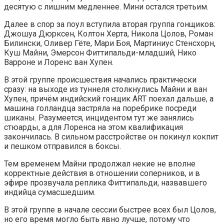
десятую с лишним медленнее. Мини остался третьим.
Далее в спор за поул вступила вторая группа гонщиков:
Джошуа Дюрксен, Колтон Херта, Никола Цолов, Роман
Билински, Оливер Гёте, Мари Боя, Мартиниус Стенсхорн,
Куш Майни, Эмерсон Фиттипальди-младший, Нико
Варроне и Лоренс ван Хупен.
В этой группе происшествия начались практически
сразу: на выходе из туннеля столкнулись Майни и ван
Хупен, причём индийский гонщик ART поехал дальше, а
машина голландца застряла на поребрике посреди
шиканы. Разумеется, инцидентом тут же занялись
стюарды, а для Лоренса на этом квалификация
закончилась. В сильном расстройстве он покинул кокпит
и пешком отправился в боксы.
Тем временем Майни продолжал некие не вполне
корректные действия в отношении соперников, и в
эфире прозвучала реплика Фиттипальди, назвавшего
индийца сумасшедшим.
В этой группе в начале сессии быстрее всех был Цолов,
но его время могло быть явно лучше, потому что