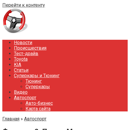
Перейти к контенту
Новости
Происшествия
Тест-драйв
Toyota
KIA
Статьи
Суперкары и Тюнинг
Тюнинг
Суперкары
Видео
Автоспорт
Авто-бизнес
Карта сайта
Главная
»
Автоспорт