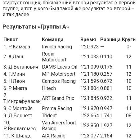
стартует гонщик, показавший второй результат в первой
группе, и тот, у кого был такой же результат во второй –
и так далее.
Результаты «Группы A»
Пилот
Команда
Время
Разница
Круги
1. Р.Камара
Invicta Racing
1’20.923
—
0-
Rodin
2. А.Данн
1’21.033
0.110
12
Motorsport
3. Д.Беганович
DAMS Lucas Oil
1’21.099
0.176
11
4. Г.Мини
MP Motorsport
1’21.180
0.257
12
5. Н.Леон
Campos Racing
1’21.595
0.672
10
6. Р.Миата
Hitech
1’21.804
0.881
10
7.
ART Grand Prix
1’21.845
0.922
11
Т.Интрафувасак
8. С.Монтойя
Prema Racing
1’21.870
0.947
11
9. Д.Беннетт
Trident
1’22.664
1.741
08
10.
Van Amersfoort
1’22.850
1.927
12
Р.Виллагомес
Racing
11. К.Шилдс
AIX Racing
1’23.077
2.154
12