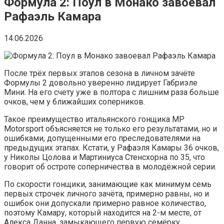
Формула 2: Поул в Монако завоевал
Рафаэль Камара
14.06.2026
После трёх первых этапов сезона в личном зачёте
Формулы 2 довольно уверенно лидирует Габриэле
Мини. На его счету уже в полтора с лишним раза больше
очков, чем у ближайших соперников.
Такое преимущество итальянского гонщика MP
Motorsport объясняется не только его результатами, но и
ошибками, допущенными его преследователями на
предыдущих этапах. Кстати, у Рафаэля Камары 36 очков,
у Николы Цолова и Мартиниуса Стенсхорна по 35, что
говорит об остроте соперничества в молодёжной серии.
По скорости гонщики, занимающие как минимум семь
первых строчек личного зачёта, примерно равны, но и
ошибок они допускали примерно равное количество,
поэтому Камару, который находится на 2-м месте, от
Алекса Данна, замыкающего первую семёрку,