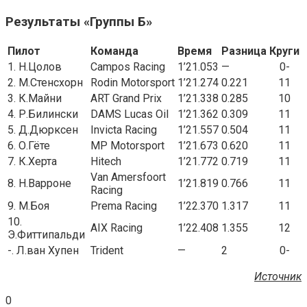
Результаты «Группы Б»
Пилот
Команда
Время
Разница
Круги
1. Н.Цолов
Campos Racing
1’21.053
—
0-
2. М.Стенсхорн
Rodin Motorsport
1’21.274
0.221
11
3. К.Майни
ART Grand Prix
1’21.338
0.285
10
4. Р.Билински
DAMS Lucas Oil
1’21.362
0.309
11
5. Д.Дюрксен
Invicta Racing
1’21.557
0.504
11
6. О.Гёте
MP Motorsport
1’21.673
0.620
11
7. К.Херта
Hitech
1’21.772
0.719
11
Van Amersfoort
8. Н.Варроне
1’21.819
0.766
11
Racing
9. М.Боя
Prema Racing
1’22.370
1.317
11
10.
AIX Racing
1’22.408
1.355
12
Э.Фиттипальди
-. Л.ван Хупен
Trident
—
2
0-
Источник
0