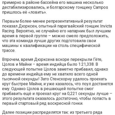
примерно в районе бассейна его машина несколько
дестабилизировались, и болгарскому гонщику Campos
пришлось её «ловить».
Первым более-менее репрезентативный результат
показал Дюрксен, опытный парагвайский гонщик Invicta
Racing. Вероятно, не случайно его напарник был лучшим
время в первой группе – можно смело предположить,
что эта команда лучше других подготовила свои
машины к квалификации на столь специфической
трассе.
Впрочем, время Дюрксена вскоре перекрыли Гёте,
Цолов и Майни – время индийца было 1:21,338. В
следующей попытке Цолов заметно прибавил, однако
до времени индийца ему не хватило всего одной
тысячной секунды! Зато Стенсхорну удалось проехать
круг быстрее Майни, и уже казалось, что поул достанется
ему. Однако Цолов в решающей попытке смог
прибавить ещё и проехал круг на 0,221 секунды лучше –
этого результата оказалось достаточно, чтобы попасть в
первый стартовый ряд воскресной гонки.
Далее позиции распределятся так: из третьего ряда