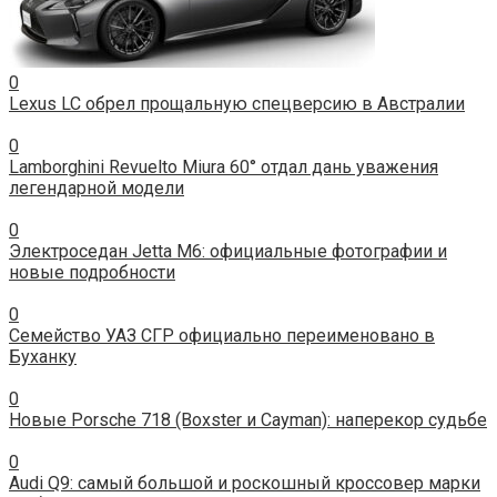
0
Lexus LC обрел прощальную спецверсию в Австралии
0
Lamborghini Revuelto Miura 60° отдал дань уважения
легендарной модели
0
Электроседан Jetta M6: официальные фотографии и
новые подробности
0
Семейство УАЗ СГР официально переименовано в
Буханку
0
Новые Porsche 718 (Boxster и Cayman): наперекор судьбе
0
Audi Q9: самый большой и роскошный кроссовер марки