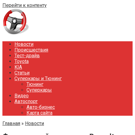
Перейти к контенту
Новости
Происшествия
Тест-драйв
Toyota
KIA
Статьи
Суперкары и Тюнинг
Тюнинг
Суперкары
Видео
Автоспорт
Авто-бизнес
Карта сайта
Главная
»
Новости