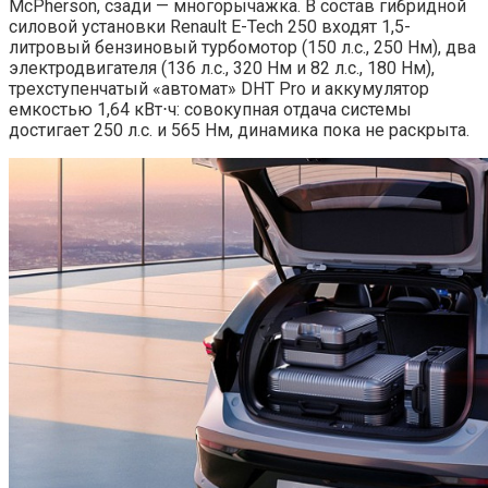
McPherson, сзади — многорычажка. В состав гибридной
силовой установки Renault E-Tech 250 входят 1,5-
литровый бензиновый турбомотор (150 л.с., 250 Нм), два
электродвигателя (136 л.с., 320 Нм и 82 л.с., 180 Нм),
трехступенчатый «автомат» DHT Pro и аккумулятор
емкостью 1,64 кВт⋅ч: совокупная отдача системы
достигает 250 л.с. и 565 Нм, динамика пока не раскрыта.