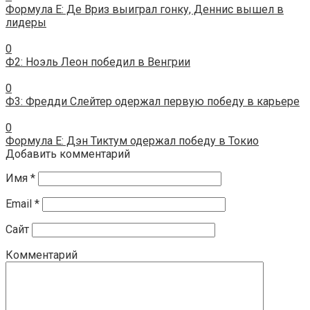
Формула E: Де Вриз выиграл гонку, Деннис вышел в
лидеры
0
Ф2: Ноэль Леон победил в Венгрии
0
Ф3: Фредди Слейтер одержал первую победу в карьере
0
Формула E: Дэн Тиктум одержал победу в Токио
Добавить комментарий
Имя
*
Email
*
Сайт
Комментарий