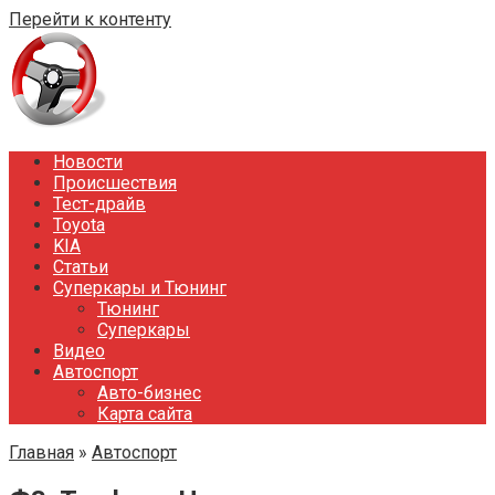
Перейти к контенту
Новости
Происшествия
Тест-драйв
Toyota
KIA
Статьи
Суперкары и Тюнинг
Тюнинг
Суперкары
Видео
Автоспорт
Авто-бизнес
Карта сайта
Главная
»
Автоспорт