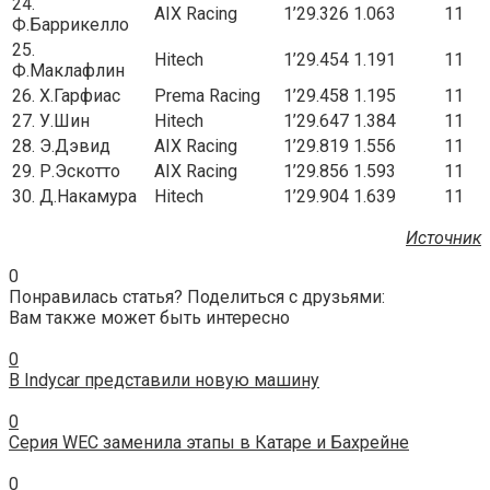
24.
AIX Racing
1’29.326
1.063
11
Ф.Баррикелло
25.
Hitech
1’29.454
1.191
11
Ф.Маклафлин
26. Х.Гарфиас
Prema Racing
1’29.458
1.195
11
27. У.Шин
Hitech
1’29.647
1.384
11
28. Э.Дэвид
AIX Racing
1’29.819
1.556
11
29. Р.Эскотто
AIX Racing
1’29.856
1.593
11
30. Д.Накамура
Hitech
1’29.904
1.639
11
Источник
0
Понравилась статья? Поделиться с друзьями:
Вам также может быть интересно
0
В Indycar представили новую машину
0
Серия WEC заменила этапы в Катаре и Бахрейне
0