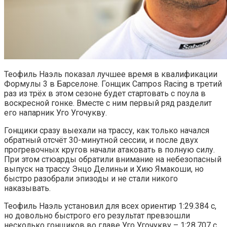
Теофиль Наэль показал лучшее время в квалификации
Формулы 3 в Барселоне. Гонщик Campos Racing в третий
раз из трёх в этом сезоне будет стартовать с поула в
воскресной гонке. Вместе с ним первый ряд разделит
его напарник Уго Угочукву.
Гонщики сразу выехали на трассу, как только начался
обратный отсчёт 30-минутной сессии, и после двух
прогревочных кругов начали атаковать в полную силу.
При этом стюарды обратили внимание на небезопасный
выпуск на трассу Энцо Делиньи и Хию Ямакоши, но
быстро разобрали эпизоды и не стали никого
наказывать.
Теофиль Наэль установил для всех ориентир 1:29.384 с,
но довольно быстрого его результат превзошли
несколько гонщиков во главе Уго Угочукву – 1:28.707 с.