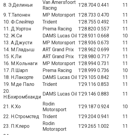
Van Amersfoort
8. Э.Делиньи
1’28.704
0.441
11
Racing
9. Т.Тапонен
MP Motorsport
1’28.733
0.470
11
10. Ф.Слейтер
Trident
1’28.755
0.492
11
11. Д.Уортон
Prema Racing
1’28.820
0.557
11
12. Ж.Си
DAMS Lucas Oil
1’28.931
0.668
10
13. А.Джусти
MP Motorsport
1’28.936
0.673
11
14. М.Гладыш
ART Grand Prix
1’28.962
0.699
11
15. К.Ли
ART Grand Prix
1’28.980
0.717
11
16. М.Кольнаги
MP Motorsport
1’28.994
0.731
11
17. Л.Шарп
Prema Racing
1’28.999
0.736
10
18. Н.Лакорте
DAMS Lucas Oil
1’29.105
0.842
11
19. М.де Пало
Trident
1’29.116
0.853
11
20.
DAMS Lucas Oil
1’29.146
0.883
11
Н.Бхиромбхакди
Rodin
21. К.Хо
1’29.187
0.924
10
Motorsport
22. Н.Стромстед
Trident
1’29.204
0.941
11
Rodin
23. П.Клеро
1’29.265
1.002
11
Motorsport