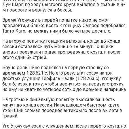
Луи Шарп по ходу быстрого круга вылетел в гравий в 9-
м повороте и вернулся в боксы.
Время Угочукву в первой попытке никто не смог
превзойти, а ближе всего к гонщику Campos подобрался
Таито Като, но между ними было четыре десятых.
На вторую попытку гонщики выехали, когда до конца
сессии оставалось чуть меньше 18 минут. Гонщики
вновь проезжали по два прогревочных круга, и после
этого один быстрый.
Бруно дель Пино поднялся на первую строчку со
временем 1:28.621 с. Но его результат сразу на три
десятых улучшил Теофиль Наэль (1:28.263 с). Угочукву
был близок к тому, чтобы вернуться на первую строчку,
но ему не хватило четырёх сотых до времени напарника.
На третью и финальную попытку выехали за шесть
минут до конца сессии. На решающем быстром круге
Ухён Шин сломал переднее антикрыло после вылета в
гравий.
Уго Угочукву ехал с улучшением после первого круга, но