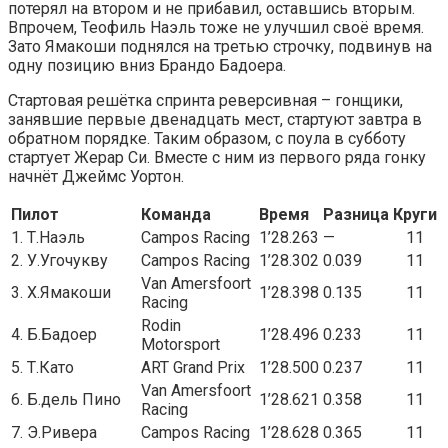
потерял на втором и не прибавил, оставшись вторым.
Впрочем, Теофиль Наэль тоже не улучшил своё время.
Зато Ямакоши поднялся на третью строчку, подвинув на
одну позицию вниз Брандо Бадоера.
Стартовая решётка спринта реверсивная – гонщики,
занявшие первые двенадцать мест, стартуют завтра в
обратном порядке. Таким образом, с поула в субботу
стартует Жерар Си. Вместе с ним из первого ряда гонку
начнёт Джеймс Уортон.
Пилот
Команда
Время
Разница
Круги
1. Т.Наэль
Campos Racing
1’28.263
—
11
2. У.Угочукву
Campos Racing
1’28.302
0.039
11
Van Amersfoort
3. Х.Ямакоши
1’28.398
0.135
11
Racing
Rodin
4. Б.Бадоер
1’28.496
0.233
11
Motorsport
5. Т.Като
ART Grand Prix
1’28.500
0.237
11
Van Amersfoort
6. Б.дель Пино
1’28.621
0.358
11
Racing
7. Э.Ривера
Campos Racing
1’28.628
0.365
11