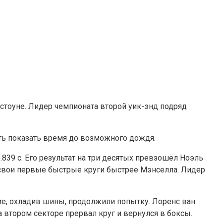
тоуне. Лидер чемпионата второй уик-энд подряд
петь показать время до возможного дождя.
39 с. Его результат на три десятых превзошёл Ноэль
и свои первые быстрые круги быстрее Мэнселла. Лидер
гие, охладив шины, продолжили попытку. Лоренс ван
а втором секторе прервал круг и вернулся в боксы.