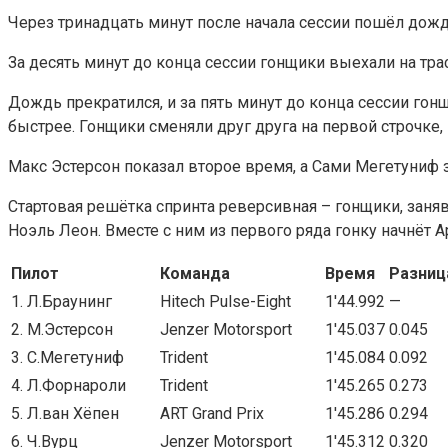
Через тринадцать минут после начала сессии пошёл дождь.
За десять минут до конца сессии гонщики выехали на тра
Дождь прекратился, и за пять минут до конца сессии гон
быстрее. Гонщики сменяли друг друга на первой строчке, 
Макс Эстерсон показал второе время, а Сами Мегетуниф
Стартовая решётка спринта реверсивная – гонщики, заняв
Ноэль Леон. Вместе с ним из первого ряда гонку начнёт 
Пилот
Команда
Время
Разниц
1. Л.Браунинг
Hitech Pulse-Eight
1'44.992
—
2. М.Эстерсон
Jenzer Motorsport
1'45.037
0.045
3. С.Мегетуниф
Trident
1'45.084
0.092
4. Л.Форнароли
Trident
1'45.265
0.273
5. Л.ван Хёпен
ART Grand Prix
1'45.286
0.294
6. Ч.Вурц
Jenzer Motorsport
1'45.312
0.320