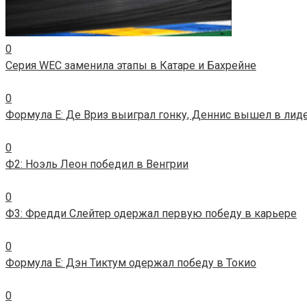
0
Серия WEC заменила этапы в Катаре и Бахрейне
0
Формула E: Де Вриз выиграл гонку, Деннис вышел в лид
0
Ф2: Ноэль Леон победил в Венгрии
0
Ф3: Фредди Слейтер одержал первую победу в карьере
0
Формула E: Дэн Тиктум одержал победу в Токио
0