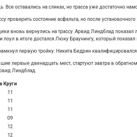
 Все оставались на сликах, но трасса уже достаточно намок
ссу проверить состояние асфальта, но после установочного
щики вновь вернулись на трассу. Арвид Линдблад показал 
и поул в итоге достался Люку Браунингу, который показал в
 замкнул первую тройку. Никита Бедрин квалифицировался
шие первые двенадцать мест, стартуют завтра в обратном п
Арвид Линдблад.
а
Круги
11
11
11
09
12
12