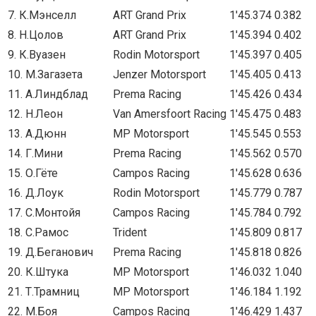
7. К.Мэнселл
ART Grand Prix
1'45.374
0.382
8. Н.Цолов
ART Grand Prix
1'45.394
0.402
9. К.Вуазен
Rodin Motorsport
1'45.397
0.405
10. М.Загазета
Jenzer Motorsport
1'45.405
0.413
11. А.Линдблад
Prema Racing
1'45.426
0.434
12. Н.Леон
Van Amersfoort Racing
1'45.475
0.483
13. А.Дюнн
MP Motorsport
1'45.545
0.553
14. Г.Мини
Prema Racing
1'45.562
0.570
15. О.Гёте
Campos Racing
1'45.628
0.636
16. Д.Лоук
Rodin Motorsport
1'45.779
0.787
17. С.Монтойя
Campos Racing
1'45.784
0.792
18. С.Рамос
Trident
1'45.809
0.817
19. Д.Беганович
Prema Racing
1'45.818
0.826
20. К.Штука
MP Motorsport
1'46.032
1.040
21. Т.Трамниц
MP Motorsport
1'46.184
1.192
22. М.Боя
Campos Racing
1'46.429
1.437