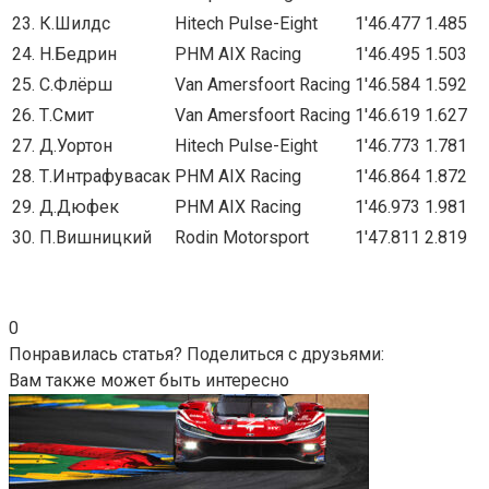
23. К.Шилдс
Hitech Pulse-Eight
1'46.477
1.485
24. Н.Бедрин
PHM AIX Racing
1'46.495
1.503
25. С.Флёрш
Van Amersfoort Racing
1'46.584
1.592
26. Т.Смит
Van Amersfoort Racing
1'46.619
1.627
27. Д.Уортон
Hitech Pulse-Eight
1'46.773
1.781
28. Т.Интрафувасак
PHM AIX Racing
1'46.864
1.872
29. Д.Дюфек
PHM AIX Racing
1'46.973
1.981
30. П.Вишницкий
Rodin Motorsport
1'47.811
2.819
0
Понравилась статья? Поделиться с друзьями:
Вам также может быть интересно