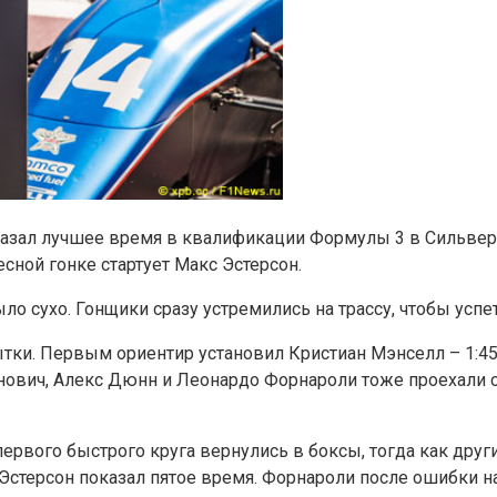
азал лучшее время в квалификации Формулы 3 в Сильверс
есной гонке стартует Макс Эстерсон.
было сухо. Гонщики сразу устремились на трассу, чтобы ус
ки. Первым ориентир установил Кристиан Мэнселл – 1:45.8
еганович, Алекс Дюнн и Леонардо Форнароли тоже проехал
первого быстрого круга вернулись в боксы, тогда как дру
 Эстерсон показал пятое время. Форнароли после ошибки н