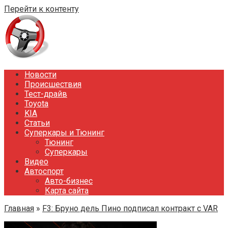
Перейти к контенту
Новости
Происшествия
Тест-драйв
Toyota
KIA
Статьи
Суперкары и Тюнинг
Тюнинг
Суперкары
Видео
Автоспорт
Авто-бизнес
Карта сайта
Главная
»
F3: Бруно дель Пино подписал контракт с VAR