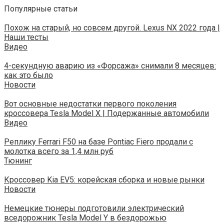
Популярные статьи
Похож на старый, но совсем другой. Lexus NX 2022 года |
Наши тесты
Видео
4-секундную аварию из «Форсажа» снимали 8 месяцев:
как это было
Новости
Вот основные недостатки первого поколения
кроссовера Tesla Model X | Подержанные автомобили
Видео
Реплику Ferrari F50 на базе Pontiac Fiero продали с
молотка всего за 1,4 млн руб
Тюнинг
Кроссовер Kia EV5: корейская сборка и новые рынки
Новости
Немецкие тюнеры подготовили электрический
вседорожник Tesla Model Y в бездорожью