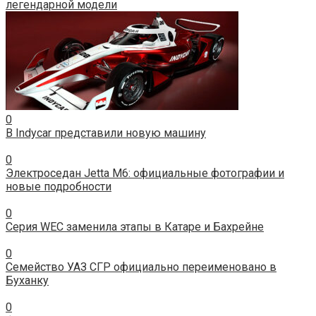
легендарной модели
0
В Indycar представили новую машину
0
Электроседан Jetta M6: официальные фотографии и
новые подробности
0
Серия WEC заменила этапы в Катаре и Бахрейне
0
Семейство УАЗ СГР официально переименовано в
Буханку
0