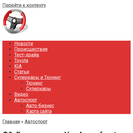
Перейти к контенту
Новости
Происшествия
Тест-драйв
Toyota
KIA
Статьи
Суперкары и Тюнинг
Тюнинг
Суперкары
Видео
Автоспорт
Авто-бизнес
Карта сайта
Главная
»
Автоспорт