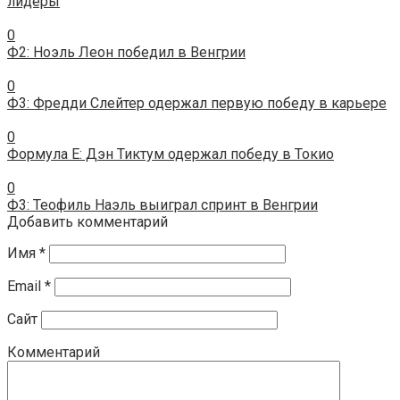
лидеры
0
Ф2: Ноэль Леон победил в Венгрии
0
Ф3: Фредди Слейтер одержал первую победу в карьере
0
Формула E: Дэн Тиктум одержал победу в Токио
0
Ф3: Теофиль Наэль выиграл спринт в Венгрии
Добавить комментарий
Имя
*
Email
*
Сайт
Комментарий