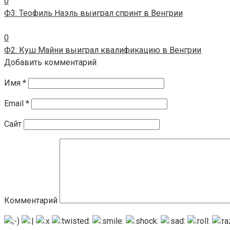
0
Ф3: Теофиль Наэль выиграл спринт в Венгрии
0
Ф2: Куш Майни выиграл квалификацию в Венгрии
Добавить комментарий
Имя
*
Email
*
Сайт
Комментарий