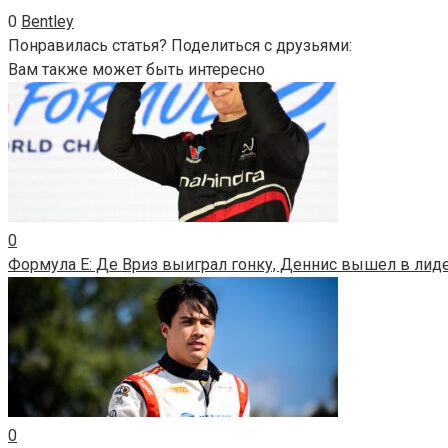
0
Bentley
Понравилась статья? Поделиться с друзьями:
Вам также может быть интересно
0
Формула E: Де Вриз выиграл гонку, Деннис вышел в лид
0