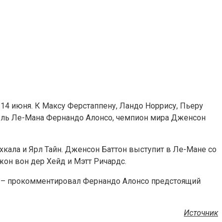
14 июня. К Максу Ферстаппену, Ландо Норрису, Пьеру
ель Ле-Мана Фернандо Алонсо, чемпион мира Дженсон
хкала и Ярл Тайн. Дженсон Баттон выступит в Ле-Мане со
жон вон дер Хейд и Мэтт Ричардс.
, – прокомментировал Фернандо Алонсо предстоящий
Источник