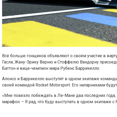
Всё больше гонщиков объявляют о своём участие в вирту
Гасли, Жану-Эрику Верню и Стоффелю Вандорну присоед
Баттон и вице-чемпион мира Рубенс Баррикелло.
Алонсо и Баррикелло выступят в одном экипаже команды A
своей командой Rocket Motorsport. Его напарниками буду
«Мне повезло побеждать в Ле-Мане два последних года,
марафон. – Я рад, что буду выступать в одном экипаже с