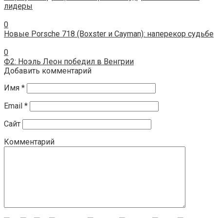
лидеры
0
Новые Porsche 718 (Boxster и Cayman): наперекор судьбе
0
Ф2: Ноэль Леон победил в Венгрии
Добавить комментарий
Имя
*
Email
*
Сайт
Комментарий