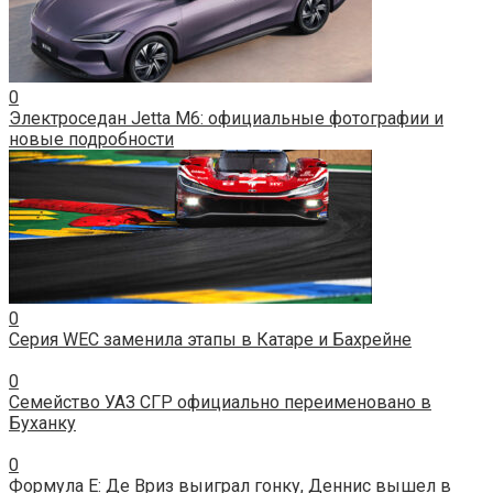
0
Электроседан Jetta M6: официальные фотографии и
новые подробности
0
Серия WEC заменила этапы в Катаре и Бахрейне
0
Семейство УАЗ СГР официально переименовано в
Буханку
0
Формула E: Де Вриз выиграл гонку, Деннис вышел в