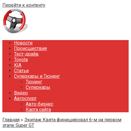
Перейти к контенту
Новости
Происшествия
Тест-драйв
Toyota
KIA
Статьи
Суперкары и Тюнинг
Тюнинг
Суперкары
Видео
Автоспорт
Авто-бизнес
Карта сайта
Главная
»
Экипаж Квята финишировал 6-м на первом
этапе Super GT