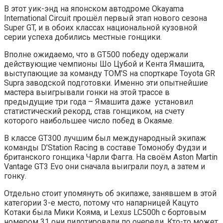
В этот уик-энд на японском автодроме Okayama
International Circuit прошёл первый этап нового сезона
Super GT, и в обоих классах национальной кузовной
серии успеха добились местные гонщики.
Вполне ожидаемо, что в GT500 победу одержали
действующие чемпионы Шо Цубой и Кента Ямашита,
выступающие за команду TOM’S на спорткаре Toyota GR
Supra заводской подготовки. Именно эти опытнейшие
мастера выигрывали гонки на этой трассе в
предыдущие три года – Ямашита даже установил
статистический рекорд, став гонщиком, на счету
которого наибольшее число побед в Окаяме.
В классе GT300 лучшим был международный экипаж
команды D’Station Racing в составе Томонобу Фудзи и
британского гонщика Чарли Фагга. На своём Aston Martin
Vantage GT3 Evo они сначала выиграли поул, а затем и
гонку.
Отдельно стоит упомянуть об экипаже, занявшем в этой
категории 3-е место, потому что напарницей Кацуто
Котаки была Мики Кояма, и Lexus LC500h с бортовым
номером 31 они пилотировали по очереди. Кто-то может