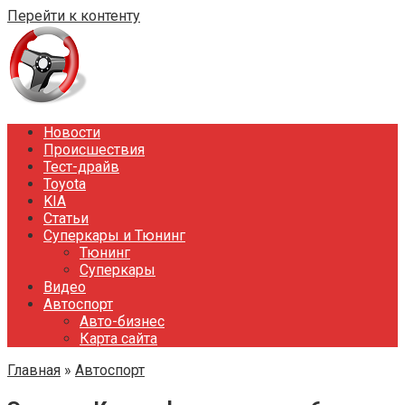
Перейти к контенту
Новости
Происшествия
Тест-драйв
Toyota
KIA
Статьи
Суперкары и Тюнинг
Тюнинг
Суперкары
Видео
Автоспорт
Авто-бизнес
Карта сайта
Главная
»
Автоспорт