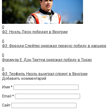
0
Ф2: Ноэль Леон победил в Венгрии
0
Ф3: Фредди Слейтер одержал первую победу в карьере
0
Формула E: Дэн Тиктум одержал победу в Токио
0
Ф3: Теофиль Наэль выиграл спринт в Венгрии
Добавить комментарий
Имя
*
Email
*
Сайт