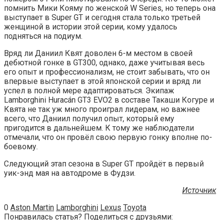
помнить Мики Кояму по женской W Series, но теперь она
выступает в Super GT и сегодня стала только третьей
женщиной в истории этой серии, кому удалось
подняться на подиум.
Вряд ли Даниил Квят доволен 6-м местом в своей
дебютной гонке в GT300, однако, даже учитывая весь
его опыт и профессионализм, не стоит забывать, что он
впервые выступает в этой японской серии и вряд ли
успел в полной мере адаптироваться. Экипаж
Lamborghini Huracán GT3 EVO2 в составе Такаши Когуре и
Квята не так уж много проиграл лидерам, но важнее
всего, что Даниил получил опыт, который ему
пригодится в дальнейшем. К тому же наблюдатели
отмечали, что он провёл свою первую гонку вполне по-
боевому.
Следующий этап сезона в Super GT пройдёт в первый
уик-энд мая на автодроме в Фудзи.
Источник
0
Aston Martin
Lamborghini
Lexus
Toyota
Понравилась статья? Поделиться с друзьями: