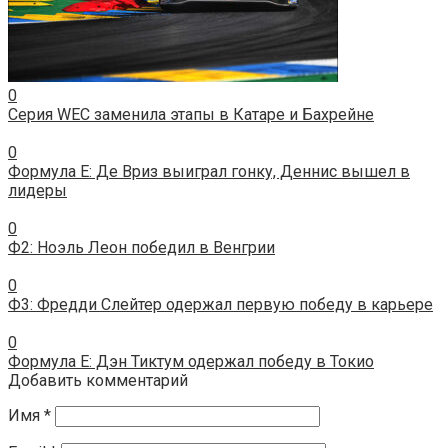
0
Серия WEC заменила этапы в Катаре и Бахрейне
0
Формула E: Де Вриз выиграл гонку, Деннис вышел в
лидеры
0
Ф2: Ноэль Леон победил в Венгрии
0
Ф3: Фредди Слейтер одержал первую победу в карьере
0
Формула E: Дэн Тиктум одержал победу в Токио
Добавить комментарий
Имя
*