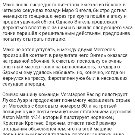
Макс после очередного пит-стопа выехал из боксов в
четырёх секундах позади Маро Энгеля, быстро догнал
немецкого гонщика, а через три круга пошёл в атаку и
провёл удачный обгон. Однако Энгель продолжал
держаться вплотную за ним и в начале следующего часа
гонки перешёл к решительным действиям, предприняв
попытку отыграть позицию.
Макс не хотел уступать, и между двумя Mercedes
произошёл контакт, в результате чего Энгель оказался
на травяной обочине. К счастью, поскольку он очень
опытный мастер гонок на выносливость, то удара о
барьеры ему удалось избежать, но, конечно, когда он
вернулся на трассу, Ферстаппен уже был в нескольких
секундах впереди.
Сейчас машину команды Verstappen Racing пилотирует
Лукас Ауэр и продолжает понемногу наращивать отрыв
от Mercedes с бортовым номером 80, а на третьей
позиции с уже почти 6-минутным отставанием держится
Aston Martin №34, который пилотирует норвежец
Кристиан Крогнес. Впрочем, отчасти такой размер
отставания объясняется тем, что на этой машине
повышенный расход топлива, поэтому экипажу чаще