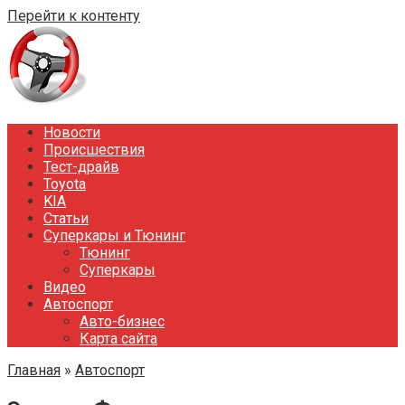
Перейти к контенту
Новости
Происшествия
Тест-драйв
Toyota
KIA
Статьи
Суперкары и Тюнинг
Тюнинг
Суперкары
Видео
Автоспорт
Авто-бизнес
Карта сайта
Главная
»
Автоспорт