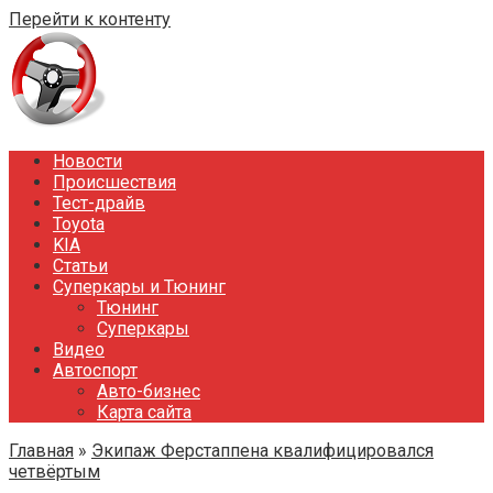
Перейти к контенту
Новости
Происшествия
Тест-драйв
Toyota
KIA
Статьи
Суперкары и Тюнинг
Тюнинг
Суперкары
Видео
Автоспорт
Авто-бизнес
Карта сайта
Главная
»
Экипаж Ферстаппена квалифицировался
четвёртым