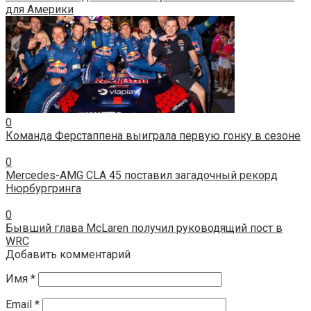
для Америки
0
Команда Ферстаппена выиграла первую гонку в сезоне
0
Mercedes-AMG CLA 45 поставил загадочный рекорд
Нюрбургринга
0
Бывший глава McLaren получил руководящий пост в
WRC
Добавить комментарий
Имя
*
Email
*