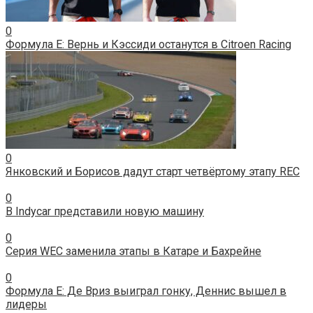
0
Формула Е: Вернь и Кэссиди останутся в Citroen Racing
0
Янковский и Борисов дадут старт четвёртому этапу REC
0
В Indycar представили новую машину
0
Серия WEC заменила этапы в Катаре и Бахрейне
0
Формула E: Де Вриз выиграл гонку, Деннис вышел в
лидеры