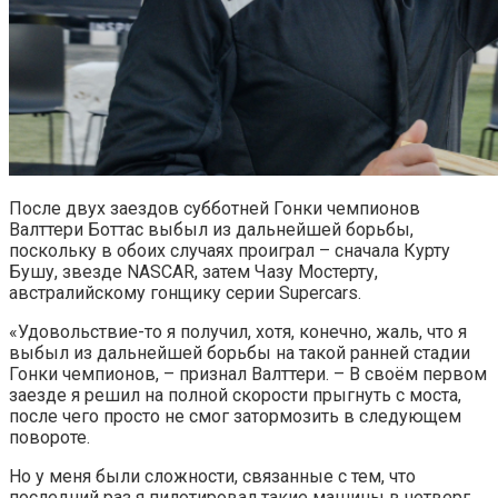
После двух заездов субботней Гонки чемпионов
Валттери Боттас выбыл из дальнейшей борьбы,
поскольку в обоих случаях проиграл – сначала Курту
Бушу, звезде NASCAR, затем Чазу Мостерту,
австралийскому гонщику серии Supercars.
«Удовольствие-то я получил, хотя, конечно, жаль, что я
выбыл из дальнейшей борьбы на такой ранней стадии
Гонки чемпионов, – признал Валттери. – В своём первом
заезде я решил на полной скорости прыгнуть с моста,
после чего просто не смог затормозить в следующем
повороте.
Но у меня были сложности, связанные с тем, что
последний раз я пилотировал такие машины в четверг,