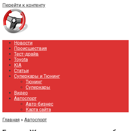
Перейти к контенту
Новости
Происшествия
Тест-драйв
Toyota
KIA
Статьи
Суперкары и Тюнинг
Тюнинг
Суперкары
Видео
Автоспорт
Авто-бизнес
Карта сайта
Главная
»
Автоспорт