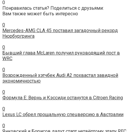
0
Понравилась статья? Поделиться с друзьями:
Вам также может быть интересно
0
Mercedes-AMG CLA 45 поставил загадочный рекорд
Нюрбургринга
0
Бывший глава McLaren получил руководящий пост в
WRC
0
Возрожденный хэтчбек Audi A2 похвастал завидной
экономичностью
0
Формула Е: Вернь и Кэссиди останутся в Citroen Racing
0
Lexus LC обрел прощальную спецверсию в Австралии
0
Янковский и Борисов дадут старт четвёртому этапу REC