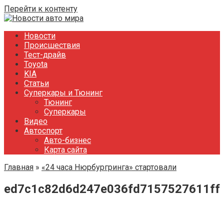
Перейти к контенту
Новости
Происшествия
Тест-драйв
Toyota
KIA
Статьи
Суперкары и Тюнинг
Тюнинг
Суперкары
Видео
Автоспорт
Авто-бизнес
Карта сайта
Главная
»
«24 часа Нюрбургринга» стартовали
ed7c1c82d6d247e036fd7157527611ff