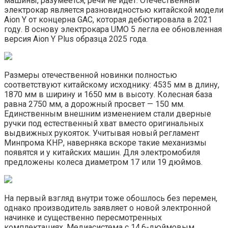
машины, разумеется, речи не идет. Отечественный
электрокар является разновидностью китайской модели
Aion Y от концерна GAC, которая дебютировала в 2021
году. В основу электрокара UMO 5 легла ее обновленная
версия Aion Y Plus образца 2025 года.
Размеры отечественной новинки полностью
соответствуют китайскому исходнику: 4535 мм в длину,
1870 мм в ширину и 1650 мм в высоту. Колесная база
равна 2750 мм, а дорожный просвет — 150 мм.
Единственным внешним изменением стали дверные
ручки под естественный хват вместо оригинальных
выдвижных рукояток. Учитывая новый регламент
Минпрома КНР, наверняка вскоре такие механизмы
появятся и у китайских машин. Для электромобиля
предложены колеса диаметром 17 или 19 дюймов.
На первый взгляд внутри тоже обошлось без перемен,
однако производитель заявляет о новой электронной
начинке и существенно пересмотренных
комплектациях. Медиасистема с 14,6-дюймовым