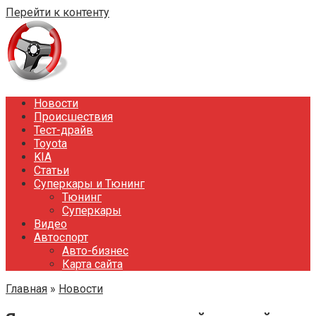
Перейти к контенту
Новости
Происшествия
Тест-драйв
Toyota
KIA
Статьи
Суперкары и Тюнинг
Тюнинг
Суперкары
Видео
Автоспорт
Авто-бизнес
Карта сайта
Главная
»
Новости