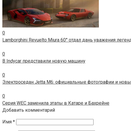
0
Lamborghini Revuelto Miura 60° отдал дань уважения леге
0
В Indycar представили новую машину
0
Электроседан Jetta M6: официальные фотографии и новы
0
Серия WEC заменила этапы в Катаре и Бахрейне
Добавить комментарий
Имя
*