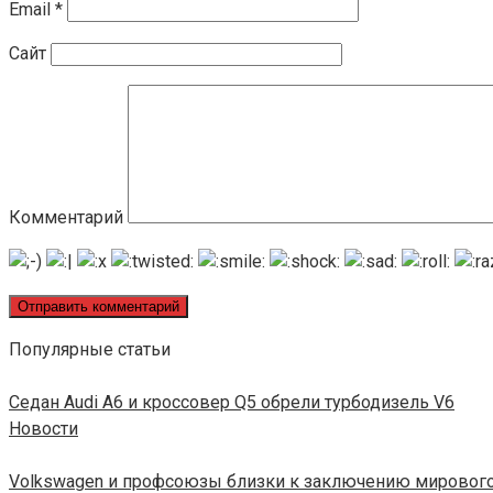
Email
*
Сайт
Комментарий
Популярные статьи
Седан Audi A6 и кроссовер Q5 обрели турбодизель V6
Новости
Volkswagen и профсоюзы близки к заключению мировог