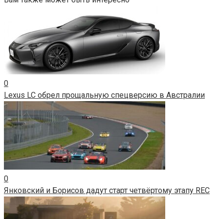
0
Lexus LC обрел прощальную спецверсию в Австралии
0
Янковский и Борисов дадут старт четвёртому этапу REC