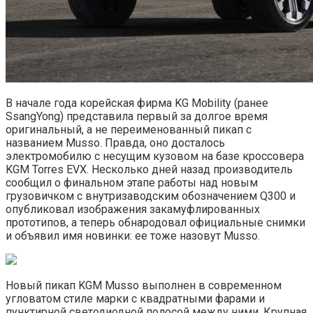
В начале года корейская фирма KG Mobility (ранее
SsangYong) представила первый за долгое время
оригинальный, а не переименованный пикап с
названием Musso. Правда, оно досталось
электромобилю с несущим кузовом на базе кроссовера
KGM Torres EVX. Несколько дней назад производитель
сообщил о финальном этапе работы над новым
грузовичком с внутризаводским обозначением Q300 и
опубликовал изображения закамуфлированных
прототипов, а теперь обнародовал официальные снимки
и объявил имя новинки: ее тоже назовут Musso.
Новый пикап KGM Musso выполнен в современном
угловатом стиле марки с квадратными фарами и
пунктирной светодиодной полосой между ними. Крупная