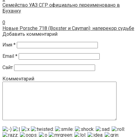
Семейство УАЗ СГР официально переименовано в
Буханку
0
Новые Porsche 718 (Boxster и Cayman): наперекор судьбе
Добавить комментарий
Имя
*
Email
*
Сайт
Комментарий