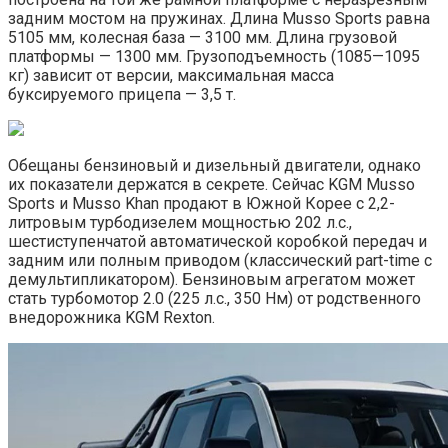
задним мостом на пружинах. Длина Musso Sports равна
5105 мм, колесная база — 3100 мм. Длина грузовой
платформы — 1300 мм. Грузоподъемность (1085—1095
кг) зависит от версии, максимальная масса
буксируемого прицепа — 3,5 т.
Обещаны бензиновый и дизельный двигатели, однако
их показатели держатся в секрете. Сейчас KGM Musso
Sports и Musso Khan продают в Южной Корее с 2,2-
литровым турбодизелем мощностью 202 л.с.,
шестиступенчатой автоматической коробкой передач и
задним или полным приводом (классический part-time с
демультипликатором). Бензиновым агрегатом может
стать турбомотор 2.0 (225 л.с., 350 Нм) от родственного
внедорожника KGM Rexton.