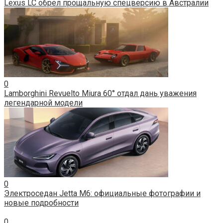
Lexus LC обрел прощальную спецверсию в Австралии
0
Lamborghini Revuelto Miura 60° отдал дань уважения
легендарной модели
0
Электроседан Jetta M6: официальные фотографии и
новые подробности
0