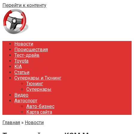
Перейти к контенту
Новости
Происшествия
Тест-драйв
Toyota
KIA
Статьи
Суперкары и Тюнинг
Тюнинг
Суперкары
Видео
Автоспорт
Авто-бизнес
Карта сайта
Главная
»
Новости