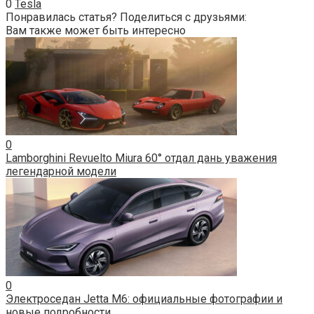
0
Tesla
Понравилась статья? Поделиться с друзьями:
Вам также может быть интересно
0
Lamborghini Revuelto Miura 60° отдал дань уважения
легендарной модели
0
Электроседан Jetta M6: официальные фотографии и
новые подробности