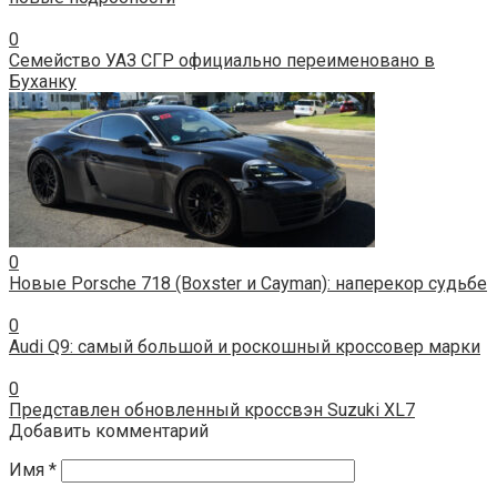
0
Семейство УАЗ СГР официально переименовано в
Буханку
0
Новые Porsche 718 (Boxster и Cayman): наперекор судьбе
0
Audi Q9: самый большой и роскошный кроссовер марки
0
Представлен обновленный кроссвэн Suzuki XL7
Добавить комментарий
Имя
*