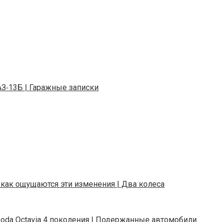
АЗ‑13Б | Гаражные записки
и как ощущаются эти изменения | Два колеса
da Octavia 4 поколения | Подержанные автомобили