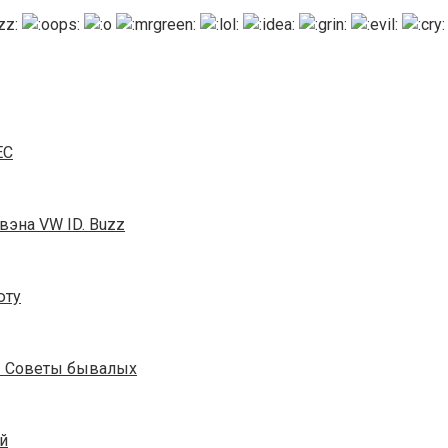
EС
вэна VW ID. Buzz
юту
 | Советы бывалых
й