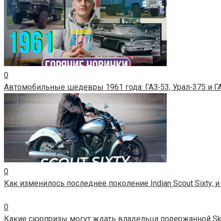
0
Автомобильные шедевры 1961 года: ГАЗ‑53, Урал‑375 и Г
0
Как изменилось последнее поколение Indian Scout Sixty, 
0
Какие сюрпризы могут ждать владельца подержанной Sko