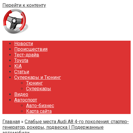
Перейти к контенту
Новости
Происшествия
Тест-драйв
Toyota
KIA
Статьи
Суперкары и Тюнинг
Тюнинг
Суперкары
Видео
Автоспорт
Авто-бизнес
Карта сайта
Главная
»
Слабые места Audi A8 4-го поколения: стартер-
генератор, рокеры, подвеска | Подержанные
автомобили