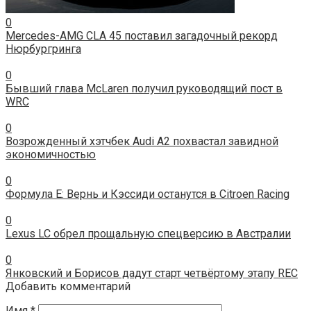
0
Mercedes-AMG CLA 45 поставил загадочный рекорд
Нюрбургринга
0
Бывший глава McLaren получил руководящий пост в
WRC
0
Возрожденный хэтчбек Audi A2 похвастал завидной
экономичностью
0
Формула Е: Вернь и Кэссиди останутся в Citroen Racing
0
Lexus LC обрел прощальную спецверсию в Австралии
0
Янковский и Борисов дадут старт четвёртому этапу REC
Добавить комментарий
Имя
*