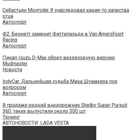
Себастьян Монтойя: Я унаследовал какие-то качества
отца
Автоспорт
Ф2: Беннетт заменит Фиттипальди в Van Amersfoort
Racing
Автоспорт
Пикап Isuzu D-Max обрел вездеходную версию
Mudmaster
Новости
IndyCar: Дальнейшая судьба Мика Шумахера под
вопросом
Автоспорт
В продаже редкий внедорожник Shelby Super Pursuit
360: таких выпустили около 300 шт
Тюнинг
АВТОНОВОСТИ: LADA VESTA