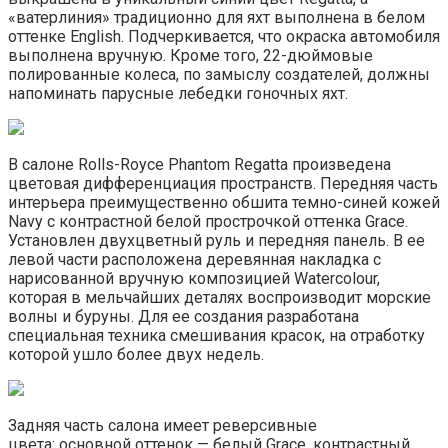
«ватерлиния» традиционно для яхт выполнена в белом
оттенке English. Подчеркивается, что окраска автомобиля
выполнена вручную. Кроме того, 22-дюймовые
полированные колеса, по замыслу создателей, должны
напоминать парусные лебедки гоночных яхт.
В салоне Rolls-Royce Phantom Regatta произведена
цветовая дифференциация пространств. Передняя часть
интерьера преимущественно обшита темно-синей кожей
Navy с контрастной белой прострочкой оттенка Grace.
Установлен двухцветный руль и передняя панель. В ее
левой части расположена деревянная накладка с
нарисованной вручную композицией Watercolour,
которая в мельчайших деталях воспроизводит морские
волны и буруны. Для ее создания разработана
специальная техника смешивания красок, на отработку
которой ушло более двух недель.
Задняя часть салона имеет реверсивные
цвета: основной оттенок — белый Grace, контрастный