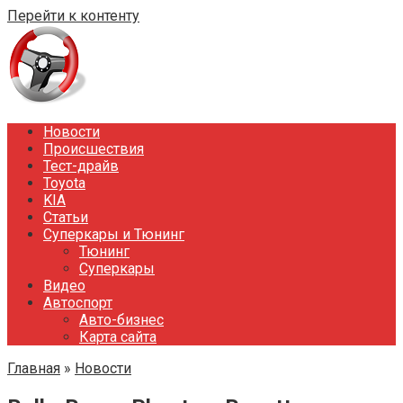
Перейти к контенту
Новости
Происшествия
Тест-драйв
Toyota
KIA
Статьи
Суперкары и Тюнинг
Тюнинг
Суперкары
Видео
Автоспорт
Авто-бизнес
Карта сайта
Главная
»
Новости