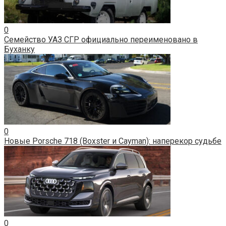
0
Семейство УАЗ СГР официально переименовано в
Буханку
0
Новые Porsche 718 (Boxster и Cayman): наперекор судьбе
0