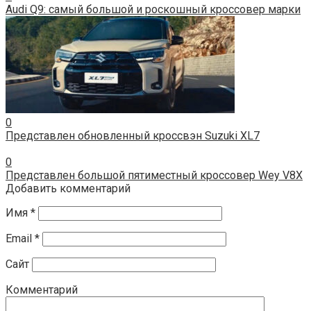
Audi Q9: самый большой и роскошный кроссовер марки
0
Представлен обновленный кроссвэн Suzuki XL7
0
Представлен большой пятиместный кроссовер Wey V8X
Добавить комментарий
Имя
*
Email
*
Сайт
Комментарий