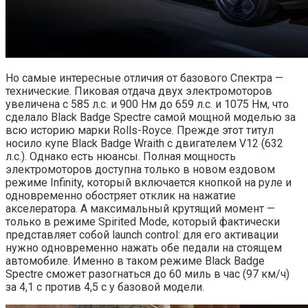
Но самые интересные отличия от базового Спектра —
технические. Пиковая отдача двух электромоторов
увеличена с 585 л.с. и 900 Нм до 659 л.с. и 1075 Нм, что
сделало Black Badge Spectre самой мощной моделью за
всю историю марки Rolls-Royce. Прежде этот титул
носило купе Black Badge Wraith с двигателем V12 (632
л.с.). Однако есть нюансы. Полная мощность
электромоторов доступна только в новом ездовом
режиме Infinity, который включается кнопкой на руле и
одновременно обостряет отклик на нажатие
акселератора. А максимальный крутящий момент —
только в режиме Spirited Mode, который фактически
представляет собой launch control: для его активации
нужно одновременно нажать обе педали на стоящем
автомобиле. Именно в таком режиме Black Badge
Spectre сможет разогнаться до 60 миль в час (97 км/ч)
за 4,1 с против 4,5 с у базовой модели.