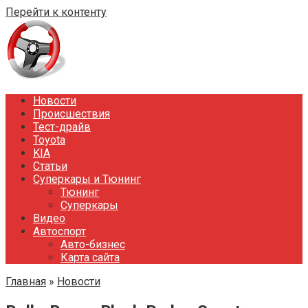
Перейти к контенту
Новости
Происшествия
Тест-драйв
Toyota
KIA
Статьи
Суперкары и Тюнинг
Тюнинг
Суперкары
Видео
Автоспорт
Авто-бизнес
Карта сайта
Главная
»
Новости