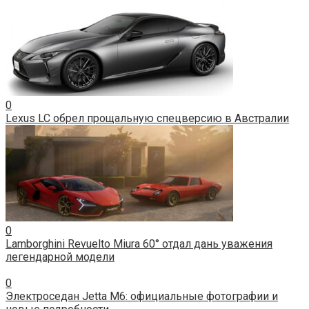
0
Lexus LC обрел прощальную спецверсию в Австралии
0
Lamborghini Revuelto Miura 60° отдал дань уважения
легендарной модели
0
Электроседан Jetta M6: официальные фотографии и