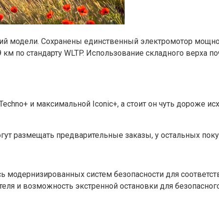
ний модели. Сохранены единственный электромотор мощнос
 км по стандарту WLTP. Использование складного верха поч
и Techno+ и максимальной Iconic+, а стоит он чуть дороже
ут размещать предварительные заказы, у остальных покуп
ось модернизированных систем безопасности для соответс
еля и возможность экстренной остановки для безопасного