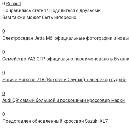
0
Renault
Понравилась статья? Поделиться с друзьями:
Вам также может быть интересно
0
Электроседан Jetta M6: официальные фотографии и новы
0
Семейство УАЗ СГР официально переименовано в Бухан
0
Новые Porsche 718 (Boxster и Cayman): наперекор судьбе
0
Audi Q9: самый большой и роскошный кроссовер марки
0
Представлен обновленный кроссвэн Suzuki XL7