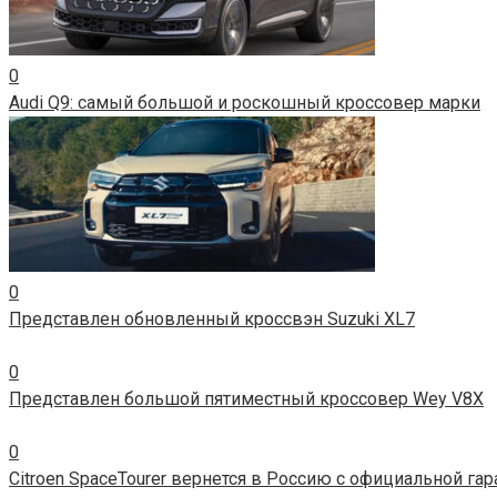
0
Audi Q9: самый большой и роскошный кроссовер марки
0
Представлен обновленный кроссвэн Suzuki XL7
0
Представлен большой пятиместный кроссовер Wey V8X
0
Citroen SpaceTourer вернется в Россию с официальной га