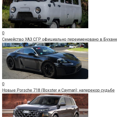
0
Семейство УАЗ СГР официально переименовано в Бухан
0
Новые Porsche 718 (Boxster и Cayman): наперекор судьбе