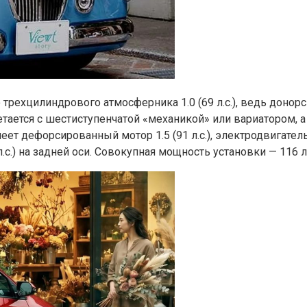
 трехцилиндрового атмосферника 1.0 (69 л.с.), ведь доно
сочетается с шестиступенчатой «механикой» или вариатором
 дефорсированный мотор 1.5 (91 л.с.), электродвигатель (
с.) на задней оси. Совокупная мощность установки — 116 л.