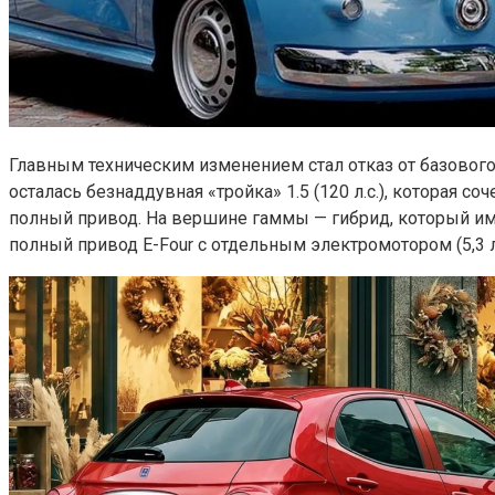
Главным техническим изменением стал отказ от базового
осталась безнаддувная «тройка» 1.5 (120 л.с.), которая 
полный привод. На вершине гаммы — гибрид, который имеет
полный привод E-Four с отдельным электромотором (5,3 л.