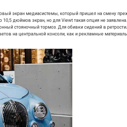
мовый экран медиасистемы, который пришел на смену пр
 10,5 дюймов экран, но для Viewt такая опция не заявлен
тронный стояночный тормоз. Для обивки сидений в ретрост
тов на центральной консоли, как и рекламные материалы,